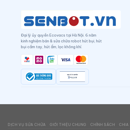
Đại lý ủy quyền Ecovacs tại Hà Nội. 6 năm
kinh nghiệm bán & sửa chữa robot hút bụi, hút
bụi cầm tay, hút ẩm, lọc không khí.
DỊCH VỤ SỬA CHỮA
GIỚI THIỆU CHUNG
CHÍNH SÁCH
CHIA