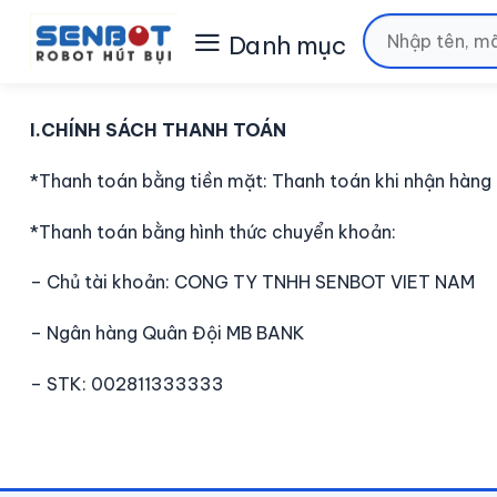
Chuyển
Tìm
đến
kiếm:
nội
dung
I.CHÍNH SÁCH THANH TOÁN
*Thanh toán bằng tiền mặt: Thanh toán khi nhận hàng
*Thanh toán bằng hình thức chuyển khoản:
– Chủ tài khoản: CONG TY TNHH SENBOT VIET NAM
– Ngân hàng Quân Đội MB BANK
– STK: 002811333333