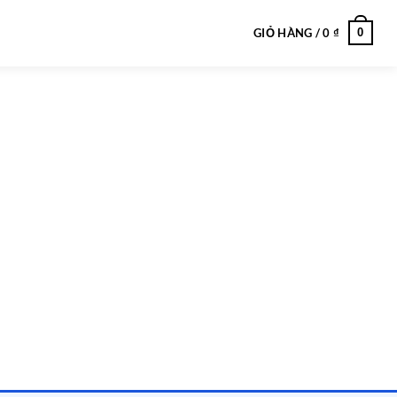
0
GIỎ HÀNG /
0
₫