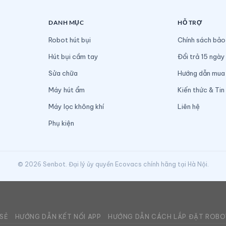
DANH MỤC
HỖ TRỢ
Robot hút bụi
Chính sách bảo
Hút bụi cầm tay
Đổi trả 15 ngày
Sửa chữa
Hướng dẫn mua
Máy hút ẩm
Kiến thức & Tin
Máy lọc không khí
Liên hệ
Phụ kiện
© 2026 Senbot. Đại lý ủy quyền Ecovacs chính hãng tại Hà Nội.
 SẺ
HƯỚNG DẪN KẾT NỐI APP
HƯỚNG DẪN CÁCH LẮP ĐẶT ROBO