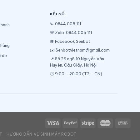
KẾT NỐI
📞
0844.005.111
 hành
💬
Zalo: 0844.005.111
📘
Facebook Senbot
 hàng
✉️
Senbotvietnam@gmail.com
 tức
📍 Số 26 ngõ 10 Nguyễn Văn
Huyên, Cầu Giấy, Hà Nội
🕐 9:00 – 20:00 (T2 – CN)
T
HƯỚNG DẪN VỆ SINH MÁY ROBOT