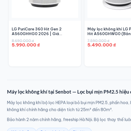
LG PuriCare 360 Hit Gen 2
Máy lọc không khí LG 
AS60GHHG0 2026 | Giá
Hit AS60GHWG0 (Bản 
5.990.000đ – Chính Hãng |
41W, 60m²
Giá
Giá
Giá
Giá
8.690.000
₫
7.590.000
₫
Senbot
5.990.000
₫
5.490.000
₫
gốc
hiện
gốc
hiện
là:
tại
là:
tại
8.690.000 ₫.
là:
7.590.000 ₫.
là:
5.990.000 ₫.
5.490.000 ₫.
Máy lọc không khí tại Senbot — Lọc bụi mịn PM2.5 hiệu
Máy lọc không khí bộ lọc HEPA loại bỏ bụi mịn PM2.5, phấn hoa,
không khí chính hãng cho diện tích từ 25m² đến 80m².
Bảo hành 2 năm chính hãng, freeship Hà Nội. Bộ lọc thay thế l