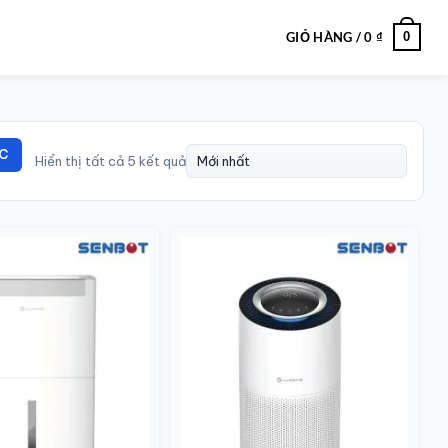
0
GIỎ HÀNG /
0
₫
C
Hiển thị tất cả 5 kết quả