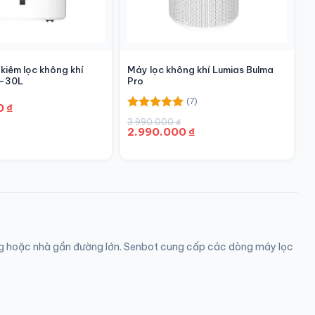
kiêm lọc không khí
Máy lọc không khí Lumias Bulma
S-30L
Pro
(7)
0
₫
Được xếp
Giá
Giá
3.990.000
₫
₫.
hạng
5.00
2.990.000
₫
gốc
hiện
₫.
5 sao
là:
tại
3.990.000 ₫.
là:
2.990.000 ₫.
ị ứng hoặc nhà gần đường lớn. Senbot cung cấp các dòng máy lọc