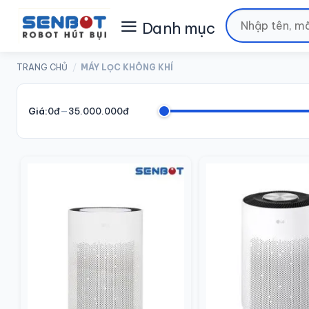
Chuyển
Tìm
đến
kiếm:
nội
dung
TRANG CHỦ
/
MÁY LỌC KHÔNG KHÍ
Giá:
0đ
—
35.000.000đ