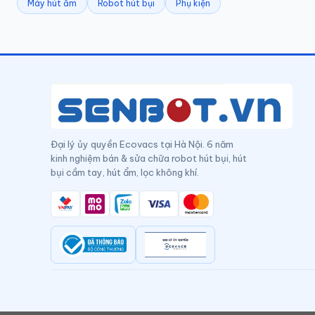
Máy hút ẩm
Robot hút bụi
Phụ kiện
Đại lý ủy quyền Ecovacs tại Hà Nội. 6 năm
kinh nghiệm bán & sửa chữa robot hút bụi, hút
bụi cầm tay, hút ẩm, lọc không khí.