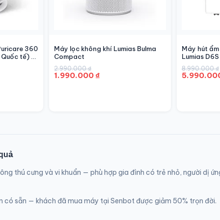
Puricare 360
Máy lọc không khí Lumias Bulma
Máy hút ẩm 
Quốc tế) –
Compact
Lumias D6
Giá
Giá
Giá
Giá
2.990.000
₫
8.990.000
₫
1.990.000
₫
5.990.00
gốc
hiện
gốc
hiện
là:
tại
là:
tại
2.990.000 ₫.
là:
8.990.000 
là:
1.990.000 ₫.
5.990.000 
 quả
 lông thú cưng và vi khuẩn — phù hợp gia đình có trẻ nhỏ, người d
uôn có sẵn — khách đã mua máy tại Senbot được giảm 50% trọn đời.