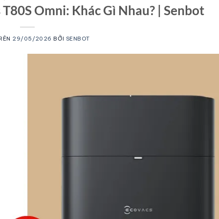
 T80S Omni: Khác Gì Nhau? | Senbot
TRÊN
29/05/2026
BỞI
SENBOT