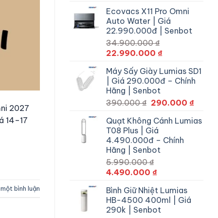
gốc
hiện
Ecovacs X11 Pro Omni
là:
tại
Auto Water | Giá
29.900.000 ₫.
là:
22.990.000đ | Senbot
22.990.000 ₫.
34.900.000
₫
Giá
Giá
22.990.000
₫
gốc
hiện
Máy Sấy Giày Lumias SD1
là:
tại
| Giá 290.000đ – Chính
34.900.000 ₫.
là:
Hãng | Senbot
22.990.000 ₫.
Giá
Giá
390.000
₫
290.000
₫
mni 2027
gốc
hiện
á 14–17
Quạt Không Cánh Lumias
là:
tại
T08 Plus | Giá
390.000 ₫.
là:
4.490.000đ – Chính
290.0
Hãng | Senbot
5.990.000
₫
Giá
Giá
4.490.000
₫
gốc
hiện
 một bình luận
Bình Giữ Nhiệt Lumias
là:
tại
HB-4500 400ml | Giá
5.990.000 ₫.
là:
290k | Senbot
4.490.000 ₫.