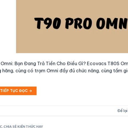
 Omni: Bạn Đang Trả Tiền Cho Điều Gì? Ecovacs T80S O
g hãng, cùng có trạm Omni đầy đủ chức năng, cùng tầm gi
TIẾP TỤC ĐỌC
→
Để lại
ỨC
,
CHIA SẺ KIẾN THỨC HAY