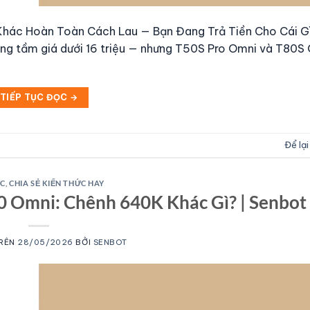
 Khác Hoàn Toàn Cách Lau — Bạn Đang Trả Tiền Cho Cái G
g tầm giá dưới 16 triệu — nhưng T50S Pro Omni và T80S 
TIẾP TỤC ĐỌC
→
Để lại
ỨC
,
CHIA SẺ KIẾN THỨC HAY
0 Omni: Chênh 640K Khác Gì? | Senbot
TRÊN
28/05/2026
BỞI
SENBOT