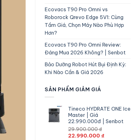
Ecovacs T90 Pro Omni vs
Roborock Qrevo Edge 5V1: Cùng
Tầm Giá, Chọn Máy Nào Phù Hợp
Hơn?
Ecovacs T90 Pro Omni Review:
Đáng Mua 2026 Không? | Senbot
Bảo Dưỡng Robot Hút Bụi Định Kỳ:
Khi Nào Cần & Giá 2026
SẢN PHẨM GIẢM GIÁ
Tineco HYDRATE ONE Ice
Master | Giá
22.990.000đ | Senbot
29.900.000
₫
Giá
Giá
22.990.000
₫