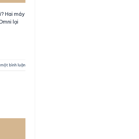
ì? Hai máy
Omni lại
 một bình luận