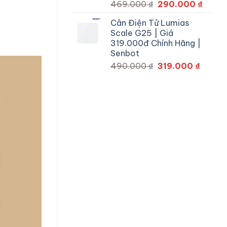
Giá
Giá
469.000
₫
290.000
₫
gốc
hiện
Cân Điện Tử Lumias
là:
tại
Scale G25 | Giá
469.000 ₫.
là:
319.000đ Chính Hãng |
290.0
Senbot
Giá
Giá
490.000
₫
319.000
₫
gốc
hiện
là:
tại
490.000 ₫.
là:
319.00