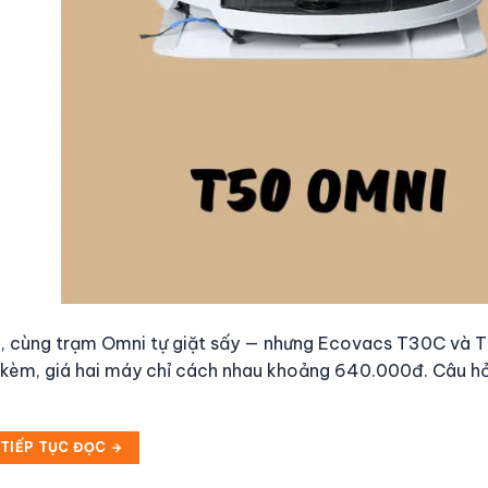
ệu, cùng trạm Omni tự giặt sấy — nhưng Ecovacs T30C và
g kèm, giá hai máy chỉ cách nhau khoảng 640.000đ. Câu hỏ
TIẾP TỤC ĐỌC
→