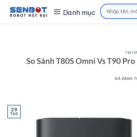
Chuyển
Tìm
đến
kiếm:
nội
dung
TIN T
So Sánh T80S Omni Vs T90 Pro 
ĐÃ ĐĂNG 
29
Th5