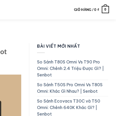
0
GIỎ HÀNG /
0
₫
BÀI VIẾT MỚI NHẤT
bot
So Sánh T80S Omni Vs T90 Pro
Omni: Chênh 2.4 Triệu Được Gì? |
Senbot
So Sánh T50S Pro Omni Vs T80S
Omni: Khác Gì Nhau? | Senbot
So Sánh Ecovacs T30C và T50
Omni: Chênh 640K Khác Gì? |
Senbot