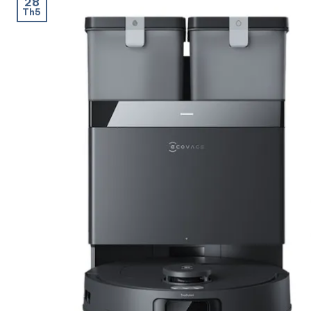
28
Th5