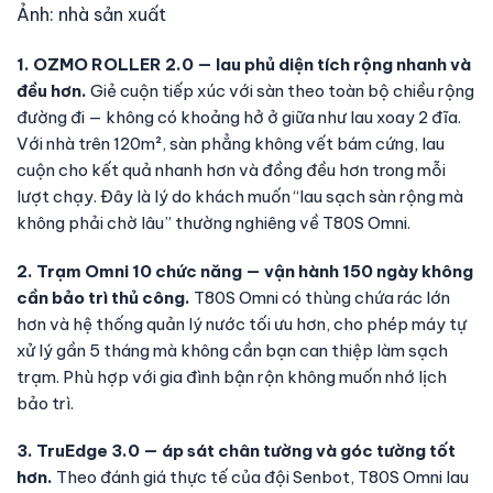
Ảnh: nhà sản xuất
1. OZMO ROLLER 2.0 — lau phủ diện tích rộng nhanh và
đều hơn.
Giẻ cuộn tiếp xúc với sàn theo toàn bộ chiều rộng
đường đi — không có khoảng hở ở giữa như lau xoay 2 đĩa.
Với nhà trên 120m², sàn phẳng không vết bám cứng, lau
cuộn cho kết quả nhanh hơn và đồng đều hơn trong mỗi
lượt chạy. Đây là lý do khách muốn “lau sạch sàn rộng mà
không phải chờ lâu” thường nghiêng về T80S Omni.
2. Trạm Omni 10 chức năng — vận hành 150 ngày không
cần bảo trì thủ công.
T80S Omni có thùng chứa rác lớn
hơn và hệ thống quản lý nước tối ưu hơn, cho phép máy tự
xử lý gần 5 tháng mà không cần bạn can thiệp làm sạch
trạm. Phù hợp với gia đình bận rộn không muốn nhớ lịch
bảo trì.
3. TruEdge 3.0 — áp sát chân tường và góc tường tốt
hơn.
Theo đánh giá thực tế của đội Senbot, T80S Omni lau