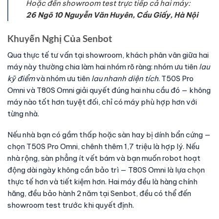
Hoặc đến showroom test trực tiếp cả hai máy:
26 Ngõ 10 Nguyễn Văn Huyên, Cầu Giấy, Hà Nội
Khuyến Nghị Của Senbot
Qua thực tế tư vấn tại showroom, khách phân vân giữa hai
máy này thường chia làm hai nhóm rõ ràng: nhóm ưu tiên
lau
kỹ điểm
và nhóm ưu tiên
lau nhanh diện tích
. T50S Pro
Omni và T80S Omni giải quyết đúng hai nhu cầu đó — không
máy nào tốt hơn tuyệt đối, chỉ có máy phù hợp hơn với
từng nhà.
Nếu nhà bạn có gầm thấp hoặc sàn hay bị dính bẩn cứng —
chọn T50S Pro Omni, chênh thêm 1,7 triệu là hợp lý. Nếu
nhà rộng, sàn phẳng ít vết bám và bạn muốn robot hoạt
động dài ngày không cần bảo trì — T80S Omni là lựa chọn
thực tế hơn và tiết kiệm hơn. Hai máy đều là hàng chính
hãng, đều bảo hành 2 năm tại Senbot, đều có thể đến
showroom test trước khi quyết định.