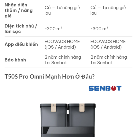
Nhận diện
Có — tự nâng giẻ
Có — tự nâng giẻ
thảm / nâng
lau
lau
giẻ
Diện tích phủ /
~300 m²
~300 m²
lần sạc
ECOVACS HOME
ECOVACS HOME
App điều khiển
(iOS / Android)
(iOS / Android)
2 năm chính hãng
2 năm chính hãng
Bảo hành
tại Senbot
tại Senbot
T50S Pro Omni Mạnh Hơn Ở Đâu?