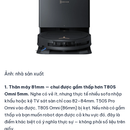
Ảnh: nhà sản xuất
1. Thân máy 81mm — chui được gầm thấp hơn T80S
Omni 5mm.
Nghe có vẻ ít, nhưng thực tế nhiều sofa nhập
khẩu hoặc kệ TV sát sàn chỉ cao 82–84mm. T50S Pro
Omni vào được, T80S Omni (86mm) bị kẹt. Nếu nhà có gầm
thấp và bạn muốn robot dọn được cả khu vực đó, đây là
điểm khác biệt có ý nghĩa thực sự — không phải số liệu trên
giấy.