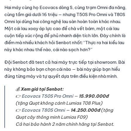
Hai máy cùng họ Ecovacs dòng S, cùng trạm Omni đa năng,
cùng tầm giá dưới 16 triệu — nhưng T50S Pro Omni và T80S
Omni lại dùng hai công nghệ lau sàn hoàn toàn khác nhau.
Một cái lau xoay áp lực cao để chà vết bám, một cái lau
cuộn tiếp xúc rộng để phủ nhanh diện tích lớn. Đây chính là
điểm mà nhiều khách hỏi Senbot nhất: “Thực ra hai kiểu lau
này khác nhau thế nào, cái nào sạch hơn?”
Đội Senbot đã test cả hai máy trực tiếp tại showroom. Bài
này không bảo bạn chọn cái nào — bài này giúp bạn hiểu
đúng từng máy và tự quyết dựa trên điều kiện nhà mình.
💰
Xem giá tại Senbot:
👉
Ecovacs T50S Pro Omni
—
15.990.000đ
(tặng Quạt không cánh Lumias T08 Plus)
👉
Ecovacs T80S Omni
—
14.250.000đ
(tặng
Quạt cây thông minh Lumias F09)
Cả hai bảo hành 2 năm chính hãng tại Senbot.