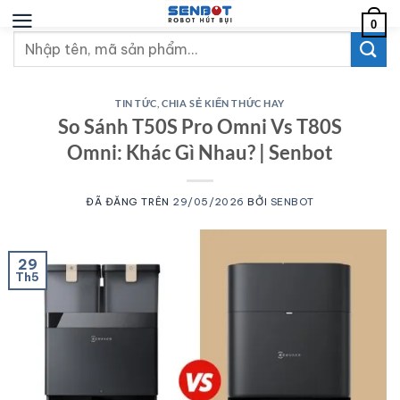
Chuyển
0
đến
Tìm
nội
kiếm:
dung
TIN TỨC
,
CHIA SẺ KIẾN THỨC HAY
So Sánh T50S Pro Omni Vs T80S
Omni: Khác Gì Nhau? | Senbot
ĐÃ ĐĂNG TRÊN
29/05/2026
BỞI
SENBOT
29
Th5