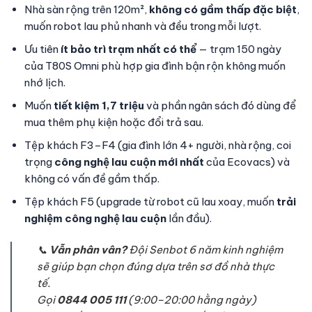
Nhà sàn rộng trên 120m²,
không có gầm thấp đặc biệt
,
muốn robot lau phủ nhanh và đều trong mỗi lượt.
Ưu tiên
ít bảo trì trạm nhất có thể
— trạm 150 ngày
của T80S Omni phù hợp gia đình bận rộn không muốn
nhớ lịch.
Muốn
tiết kiệm 1,7 triệu
và phần ngân sách đó dùng để
mua thêm phụ kiện hoặc đổi trả sau.
Tệp khách F3–F4 (gia đình lớn 4+ người, nhà rộng, coi
trọng
công nghệ lau cuộn mới nhất
của Ecovacs) và
không có vấn đề gầm thấp.
Tệp khách F5 (upgrade từ robot cũ lau xoay, muốn
trải
nghiệm công nghệ lau cuộn
lần đầu).
📞
Vẫn phân vân?
Đội Senbot 6 năm kinh nghiệm
sẽ giúp bạn chọn đúng dựa trên sơ đồ nhà thực
tế.
Gọi
0844 005 111
(9:00–20:00 hằng ngày)