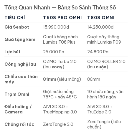
Tổng Quan Nhanh — Bảng So Sánh Thông Số
TIÊU CHÍ
T50S PRO OMNI
T80S OMNI
Giá Senbot
15.990.000đ
14.250.000đ
Quạt không cánh
Quạt cây thông
Quà tặng kèm
Lumias T08 Plus
minh Lumias F09
Lực hút
25.000 Pa
24.800 Pa
OZMO Turbo 2.0
OZMO ROLLER 2.0
Công nghệ lau
(lau
xoay
)
(lau
cuộn
)
Chiều cao thân
81mm
(siêu mỏng)
86mm
máy
Giặt nước nóng
10 chức năng, vận
Trạm Omni
75°C + sấy 45°C
hành 150 ngày
Điều hướng /
AIVI 3D 3.0 +
AIVI 3D 3.0 +
Camera
TrueMapping 3.0
TruEdge 3.0
ZeroTangle (tiêu
Chống rối tóc
ZeroTangle 3.0
chuẩn)