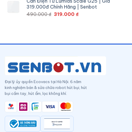
Cân Điện Tử Lumias Scale G25 | Giá
là:
tại
319.000đ Chính Hãng | Senbot
469.000 ₫.
là:
Giá
Giá
490.000
₫
319.000
₫
290.000 ₫.
gốc
hiện
là:
tại
490.000 ₫.
là:
319.000 ₫.
Đại lý ủy quyền Ecovacs tại Hà Nội. 6 năm
kinh nghiệm bán & sửa chữa robot hút bụi, hút
bụi cầm tay, hút ẩm, lọc không khí.