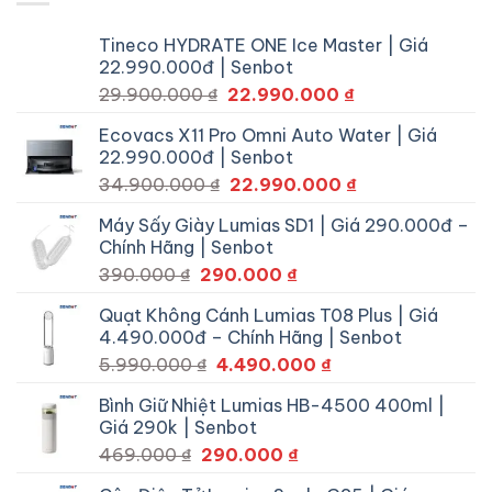
Tineco HYDRATE ONE Ice Master | Giá
22.990.000đ | Senbot
Giá
Giá
29.900.000
₫
22.990.000
₫
gốc
hiện
Ecovacs X11 Pro Omni Auto Water | Giá
là:
tại
22.990.000đ | Senbot
29.900.000 ₫.
là:
Giá
Giá
34.900.000
₫
22.990.000
₫
22.990.000 ₫.
gốc
hiện
Máy Sấy Giày Lumias SD1 | Giá 290.000đ –
là:
tại
Chính Hãng | Senbot
34.900.000 ₫.
là:
Giá
Giá
390.000
₫
290.000
₫
22.990.000 ₫.
gốc
hiện
Quạt Không Cánh Lumias T08 Plus | Giá
là:
tại
4.490.000đ – Chính Hãng | Senbot
390.000 ₫.
là:
Giá
Giá
5.990.000
₫
4.490.000
₫
290.000 ₫.
gốc
hiện
Bình Giữ Nhiệt Lumias HB-4500 400ml |
là:
tại
Giá 290k | Senbot
5.990.000 ₫.
là:
Giá
Giá
469.000
₫
290.000
₫
4.490.000 ₫.
gốc
hiện