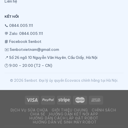
Liên hệ
KẾT NỐI
📞
0844.005.111
💬
Zalo: 0844.005.111
📘
Facebook Senbot
✉️
Senbotvietnam@gmail.com
📍 Số 26 ngõ 10 Nguyễn Văn Huyên, Cầu Giấy, Hà Nội
🕐 9:00 – 20:00 (T2 – CN)
© 2026 Senbot. Đại lý ủy quyền Ecovacs chính hãng tại Hà Nội.
DỊCH VỤ SỬA CHỮA
GIỚI THIỆU CHUNG
CHÍNH SÁCH
CHIA SẺ
HƯỚNG DẪN KẾT NỐI APP
HƯỚNG DẪN CÁCH LẮP ĐẶT ROBOT
HƯỚNG DẪN VỆ SINH MÁY ROBOT