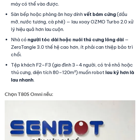
máy có thể vào được.
Sàn bếp hoặc phòng ăn hay dính
vết bám cứng
(dầu
mỡ, nước tương, cà phê) — lau xoay OZMO Turbo 2.0 xử
lý hiệu quả hơn lau cuộn.
Nhà có
người tóc dài hoặc nuôi thú cưng lông dài
—
ZeroTangle 3.0 thế hệ cao hơn, ít phải can thiệp bảo trì
chổi.
Tệp khách F2–F3 (gia đình 3–4 người, có trẻ nhỏ hoặc
thú cưng, diện tích 80–120m²) muốn robot
lau kỹ hơn là
lau nhanh
.
Chọn T80S Omni nếu: