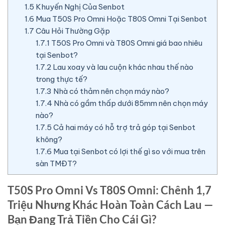
1.5
Khuyến Nghị Của Senbot
1.6
Mua T50S Pro Omni Hoặc T80S Omni Tại Senbot
1.7
Câu Hỏi Thường Gặp
1.7.1
T50S Pro Omni và T80S Omni giá bao nhiêu
tại Senbot?
1.7.2
Lau xoay và lau cuộn khác nhau thế nào
trong thực tế?
1.7.3
Nhà có thảm nên chọn máy nào?
1.7.4
Nhà có gầm thấp dưới 85mm nên chọn máy
nào?
1.7.5
Cả hai máy có hỗ trợ trả góp tại Senbot
không?
1.7.6
Mua tại Senbot có lợi thế gì so với mua trên
sàn TMĐT?
T50S Pro Omni Vs T80S Omni: Chênh 1,7
Triệu Nhưng Khác Hoàn Toàn Cách Lau —
Bạn Đang Trả Tiền Cho Cái Gì?