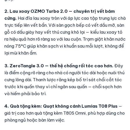
2. Lau xoay OZMO Turbo 2.0 — chuyên trị vết bám
cứng.
Hai đĩa lau xoay tròn với áp lực cao tập trung lực chà
trực tiếp lên vết bẩn. Với sàn gạch bếp có vết dầu mỡ, sàn
gỗ có dấu giày hay vết thú cưng khô lại — kiểu lau xoay tỏ
ra hiệu quả hơn rõ ràng so với lau cuộn. Trạm giặt khăn nước
nóng 75°C giúp khăn sạch vi khuẩn sau mỗi lượt, không để
lại mùi khăn ẩm.
3. ZeroTangle 3.0 — thế hệ chống rối tóc cao hơn.
Đây
là điểm cộng rõ ràng cho nhà có người tóc dài hoặc nuôi thú
cưng lông dài. Thanh lược răng kép bố trí sát chổi cắt tóc
trước khi quấn thay vì chỉ ngăn sau quấn — chổi sạch hơn
và hiếm phải bảo trì.
4. Quà tặng kèm: Quạt không cánh Lumias T08 Plus
—
giá trị cao hơn quà tặng kèm T80S Omni, phù hợp dùng cho
phòng ngủ hoặc bàn làm việc.