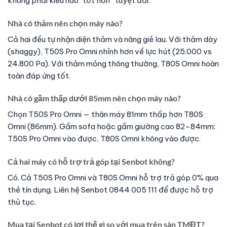
không phải kiểu nào “tốt hơn” tuyệt đối.
Nhà có thảm nên chọn máy nào?
Cả hai đều tự nhận diện thảm và nâng giẻ lau. Với thảm dày
(shaggy), T50S Pro Omni nhỉnh hơn về lực hút (25.000 vs
24.800 Pa). Với thảm mỏng thông thường, T80S Omni hoàn
toàn đáp ứng tốt.
Nhà có gầm thấp dưới 85mm nên chọn máy nào?
Chọn T50S Pro Omni — thân máy 81mm thấp hơn T80S
Omni (86mm). Gầm sofa hoặc gầm giường cao 82–84mm:
T50S Pro Omni vào được, T80S Omni không vào được.
Cả hai máy có hỗ trợ trả góp tại Senbot không?
Có. Cả T50S Pro Omni và T80S Omni hỗ trợ trả góp 0% qua
thẻ tín dụng. Liên hệ Senbot 0844 005 111 để được hỗ trợ
thủ tục.
Mua tại Senbot có lợi thế gì so với mua trên sàn TMĐT?