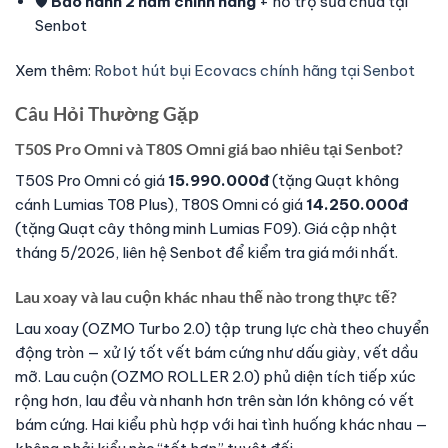
🛡️
Bảo hành 2 năm chính hãng
+ hỗ trợ sửa chữa tại
Senbot
Xem thêm:
Robot hút bụi Ecovacs chính hãng tại Senbot
Câu Hỏi Thường Gặp
T50S Pro Omni và T80S Omni giá bao nhiêu tại Senbot?
T50S Pro Omni có giá
15.990.000đ
(tặng Quạt không
cánh Lumias T08 Plus), T80S Omni có giá
14.250.000đ
(tặng Quạt cây thông minh Lumias F09). Giá cập nhật
tháng 5/2026, liên hệ Senbot để kiểm tra giá mới nhất.
Lau xoay và lau cuộn khác nhau thế nào trong thực tế?
Lau xoay (OZMO Turbo 2.0) tập trung lực chà theo chuyển
động tròn — xử lý tốt vết bám cứng như dấu giày, vết dầu
mỡ. Lau cuộn (OZMO ROLLER 2.0) phủ diện tích tiếp xúc
rộng hơn, lau đều và nhanh hơn trên sàn lớn không có vết
bám cứng. Hai kiểu phù hợp với hai tình huống khác nhau —