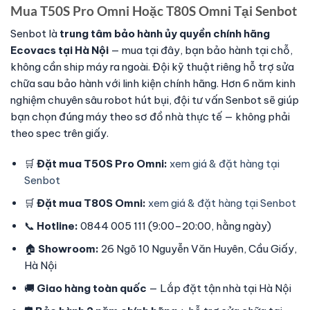
Mua T50S Pro Omni Hoặc T80S Omni Tại Senbot
Senbot là
trung tâm bảo hành ủy quyền chính hãng
Ecovacs tại Hà Nội
— mua tại đây, bạn bảo hành tại chỗ,
không cần ship máy ra ngoài. Đội kỹ thuật riêng hỗ trợ sửa
chữa sau bảo hành với linh kiện chính hãng. Hơn 6 năm kinh
nghiệm chuyên sâu robot hút bụi, đội tư vấn Senbot sẽ giúp
bạn chọn đúng máy theo sơ đồ nhà thực tế — không phải
theo spec trên giấy.
🛒
Đặt mua T50S Pro Omni:
xem giá & đặt hàng tại
Senbot
🛒
Đặt mua T80S Omni:
xem giá & đặt hàng tại Senbot
📞
Hotline:
0844 005 111 (9:00–20:00, hằng ngày)
🏠
Showroom:
26 Ngõ 10 Nguyễn Văn Huyên, Cầu Giấy,
Hà Nội
🚚
Giao hàng toàn quốc
— Lắp đặt tận nhà tại Hà Nội