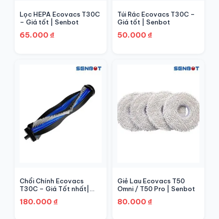
Lọc HEPA Ecovacs T30C
Túi Rác Ecovacs T30C –
– Giá tốt | Senbot
Giá tốt | Senbot
65.000
₫
50.000
₫
Chổi Chính Ecovacs
Giẻ Lau Ecovacs T50
T30C – Giá Tốt nhất|
Omni / T50 Pro | Senbot
Senbot
180.000
₫
80.000
₫