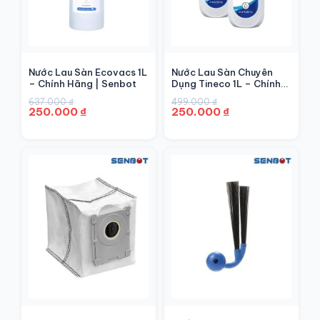
Nước Lau Sàn Ecovacs 1L
Nước Lau Sàn Chuyên
– Chính Hãng | Senbot
Dụng Tineco 1L – Chính
Hãng | Senbot
Giá
Giá
Giá
Giá
637.000
₫
499.000
₫
gốc
hiện
gốc
hiện
250.000
₫
250.000
₫
là:
tại
là:
tại
637.000 ₫.
là:
499.000 ₫.
là:
250.000 ₫.
250.000 ₫.