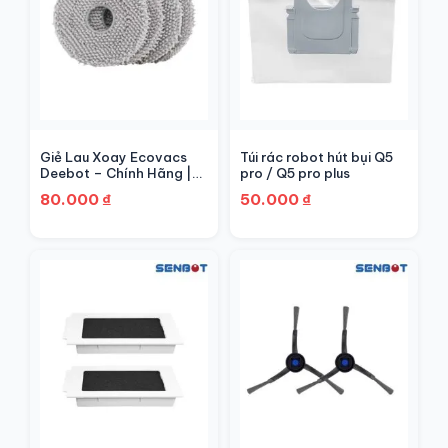
Giẻ Lau Xoay Ecovacs
Túi rác robot hút bụi Q5
Deebot – Chính Hãng |
pro / Q5 pro plus
Senbot
80.000
₫
50.000
₫