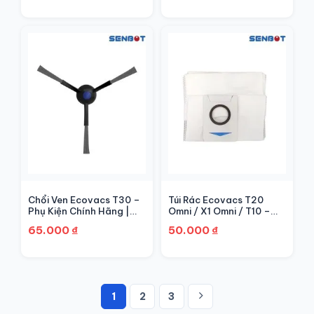
Chổi Ven Ecovacs T30 –
Túi Rác Ecovacs T20
Phụ Kiện Chính Hãng |
Omni / X1 Omni / T10 –
Senbot
Chính Hãng | Senbot
65.000
₫
50.000
₫
1
2
3