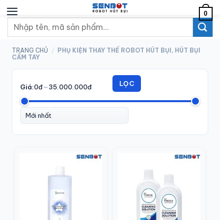
Chuyển
0
đến
Tìm
nội
kiếm:
dung
TRANG CHỦ
/
PHỤ KIỆN THAY THẾ ROBOT HÚT BỤI, HÚT BỤI
CẦM TAY
LỌC
Giá:
0đ
—
35.000.000đ