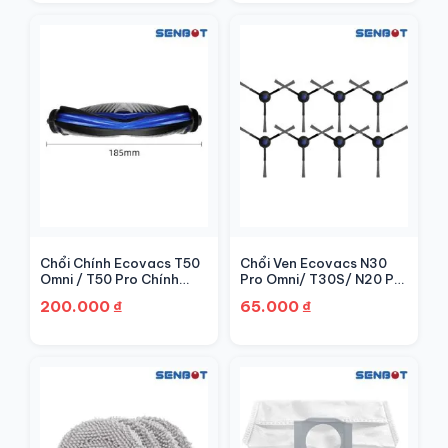
Chổi Chính Ecovacs T50
Chổi Ven Ecovacs N30
Omni / T50 Pro Chính
Pro Omni/ T30S/ N20 Pro
Hãng | Senbot
Plus – Chính Hãng |
200.000
₫
65.000
₫
Senbot