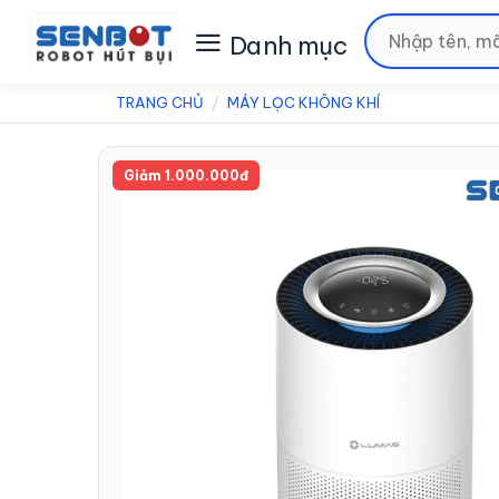
Chuyển
Tìm
đến
kiếm:
nội
dung
TRANG CHỦ
/
MÁY LỌC KHÔNG KHÍ
Giảm 1.000.000đ