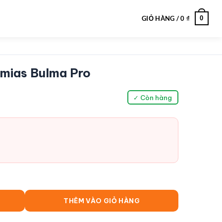
0
GIỎ HÀNG /
0
₫
umias Bulma Pro
✓ Còn hàng
THÊM VÀO GIỎ HÀNG