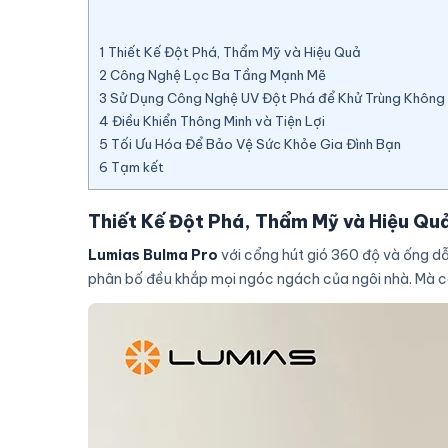
1
Thiết Kế Đột Phá, Thẩm Mỹ và Hiệu Quả
2
Công Nghệ Lọc Ba Tầng Mạnh Mẽ
3
Sử Dụng Công Nghệ UV Đột Phá để Khử Trùng Không 
4
Điều Khiển Thông Minh và Tiện Lợi
5
Tối Ưu Hóa Để Bảo Vệ Sức Khỏe Gia Đình Bạn
6
Tạm kết
Thiết Kế Đột Phá, Thẩm Mỹ và Hiệu Qu
Lumias Bulma Pro
với cổng hút gió 360 độ và ống dẫ
phân bố đều khắp mọi ngóc ngách của ngôi nhà. Mà cò