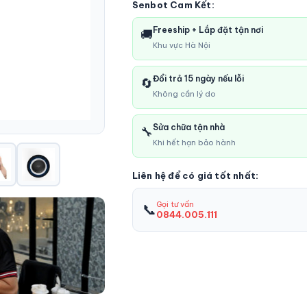
Senbot Cam Kết:
Freeship + Lắp đặt tận nơi
🚚
Khu vực Hà Nội
Đổi trả 15 ngày nếu lỗi
🔄
Không cần lý do
Sửa chữa tận nhà
🔧
Khi hết hạn bảo hành
Liên hệ để có giá tốt nhất:
📞
Gọi tư vấn
0844.005.111