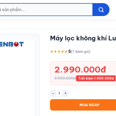
Máy lọc không khí L
5
★★★★★
(7 đánh giá)
2.990.000đ
3.990.000đ
Tiết kiệm 1.000.000đ
−
+
1
MUA NGAY