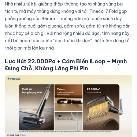
Nhà nhiều tủ kệ, giường thấp thường tạo ra những vùng bụi
tích tụ mà máy thẳng đứng không với tới. Tineco i7 Fold gập
phẳng xuống còn 96mm — mỏng hơn một cuốn sách dày —
luồn thẳng dưới gầm giường, gầm sofa, gầm tủ mà không cần
nhấc hay xê dịch gì. Với nhà rộng nhiều đồ đạc, tính năng này
cắt bỏ hoàn toàn bước “dọn trước khi dọn”, tiết kiệm đáng kể
thời gian mỗi lần lau nhà.
Lực Hút 22.000Pa + Cảm Biến iLoop – Mạnh
Đúng Chỗ, Không Lãng Phí Pin