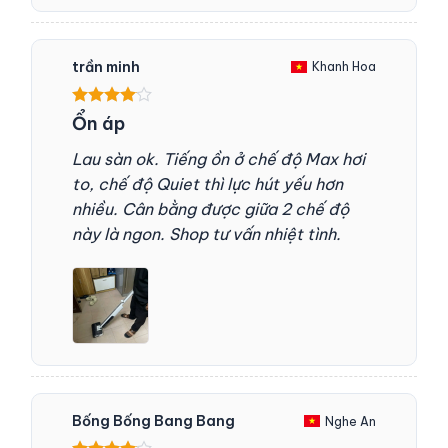
trần minh
Khanh Hoa
Được
Ổn áp
xếp hạng
4
5 sao
Lau sàn ok. Tiếng ồn ở chế độ Max hơi
to, chế độ Quiet thì lực hút yếu hơn
nhiều. Cân bằng được giữa 2 chế độ
này là ngon. Shop tư vấn nhiệt tình.
Bống Bống Bang Bang
Nghe An