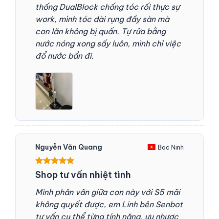
thống DualBlock chống tóc rối thực sự
work, mình tóc dài rụng đầy sàn mà
con lăn không bị quấn. Tự rửa bằng
nước nóng xong sấy luôn, mình chỉ việc
đổ nước bẩn đi.
Nguyễn Văn Quang
Bac Ninh
Được xếp
Shop tư vấn nhiệt tình
hạng
5
5
sao
Mình phân vân giữa con này với S5 mãi
không quyết được, em Linh bên Senbot
tư vấn cụ thể từng tính năng, ưu nhược