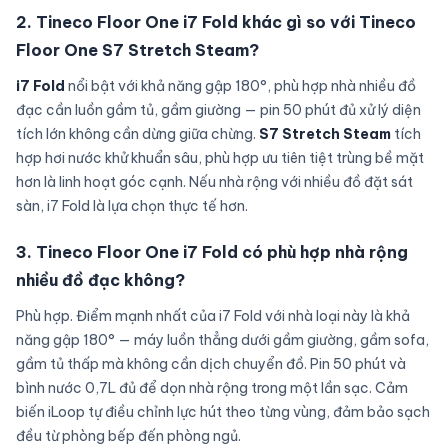
2. Tineco Floor One i7 Fold khác gì so với Tineco
Floor One S7 Stretch Steam?
i7 Fold
nổi bật với khả năng gập 180°, phù hợp nhà nhiều đồ
đạc cần luồn gầm tủ, gầm giường — pin 50 phút đủ xử lý diện
tích lớn không cần dừng giữa chừng.
S7 Stretch Steam
tích
hợp hơi nước khử khuẩn sâu, phù hợp ưu tiên tiệt trùng bề mặt
hơn là linh hoạt góc cạnh. Nếu nhà rộng với nhiều đồ đặt sát
sàn, i7 Fold là lựa chọn thực tế hơn.
3. Tineco Floor One i7 Fold có phù hợp nhà rộng
nhiều đồ đạc không?
Phù hợp. Điểm mạnh nhất của i7 Fold với nhà loại này là khả
năng gập 180° — máy luồn thẳng dưới gầm giường, gầm sofa,
gầm tủ thấp mà không cần dịch chuyển đồ. Pin 50 phút và
bình nước 0,7L đủ để dọn nhà rộng trong một lần sạc. Cảm
biến iLoop tự điều chỉnh lực hút theo từng vùng, đảm bảo sạch
đều từ phòng bếp đến phòng ngủ.