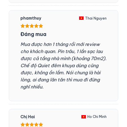
phamthuy
Thai Nguyen
Được xếp
Đáng mua
hạng
5
5
sao
Mua được hơn 1 tháng rồi mới review
cho khách quan. Pin trâu, 1 lần sạc lau
được cả tầng nhà mình (khoảng 70m2).
Chế độ Quiet đêm khuya dùng cũng
được, không ồn lắm. Nói chung là hài
lòng, ai đang lăn tăn thì mua đi đừng
nghĩ nhiều.
Chị Hai
Ho Chi Minh