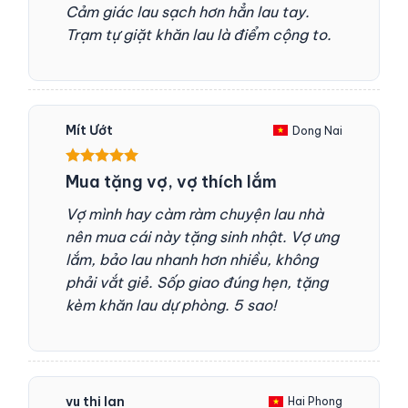
Cảm giác lau sạch hơn hẳn lau tay.
Trạm tự giặt khăn lau là điểm cộng to.
Mít Ướt
Dong Nai
Được xếp
Mua tặng vợ, vợ thích lắm
hạng
5
5
sao
Vợ mình hay càm ràm chuyện lau nhà
nên mua cái này tặng sinh nhật. Vợ ưng
lắm, bảo lau nhanh hơn nhiều, không
phải vắt giẻ. Sốp giao đúng hẹn, tặng
kèm khăn lau dự phòng. 5 sao!
vu thi lan
Hai Phong