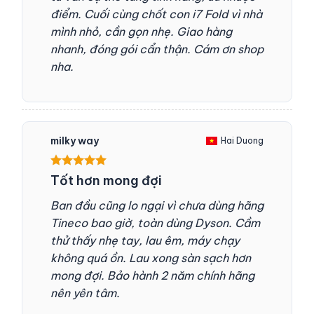
điểm. Cuối cùng chốt con i7 Fold vì nhà
mình nhỏ, cần gọn nhẹ. Giao hàng
nhanh, đóng gói cẩn thận. Cám ơn shop
nha.
milky way
Hai Duong
Được xếp
Tốt hơn mong đợi
hạng
5
5
sao
Ban đầu cũng lo ngại vì chưa dùng hãng
Tineco bao giờ, toàn dùng Dyson. Cầm
thử thấy nhẹ tay, lau êm, máy chạy
không quá ồn. Lau xong sàn sạch hơn
mong đợi. Bảo hành 2 năm chính hãng
nên yên tâm.