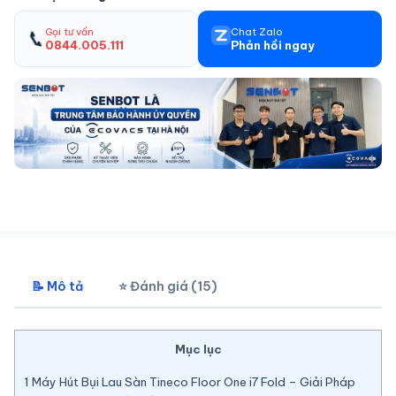
Gọi tư vấn
Chat Zalo
📞
0844.005.111
Phản hồi ngay
📝 Mô tả
⭐ Đánh giá (15)
Mục lục
1
Máy Hút Bụi Lau Sàn Tineco Floor One i7 Fold – Giải Pháp