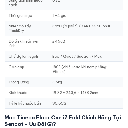
Dung tích bình nước
0,7L
sạch
Thời gian sạc
3–4 giờ
Nhiệt độ sấy
85°C (5 phút) / Yên tĩnh 40 phút
FlashDry
Độ ồn khi sấy yên
≤ 45dB
tĩnh
Chế độ làm sạch
Eco / Quiet / Suction / Max
Góc gập
180° (chiều cao khi nằm phẳng:
96mm)
Trọng lượng
3,5kg
Kích thước
199,2 × 243,6 × 1.138,2mm
Tỷ lệ hút nước bẩn
96,65%
Mua Tineco Floor One i7 Fold Chính Hãng Tại
Senbot – Ưu Đãi Gì?