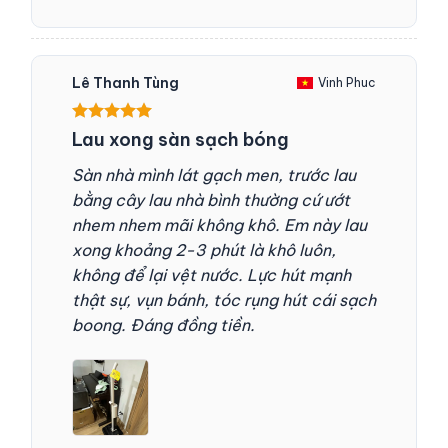
Lê Thanh Tùng
Vinh Phuc
Được xếp
Lau xong sàn sạch bóng
hạng
5
5
sao
Sàn nhà mình lát gạch men, trước lau
bằng cây lau nhà bình thường cứ ướt
nhem nhem mãi không khô. Em này lau
xong khoảng 2-3 phút là khô luôn,
không để lại vệt nước. Lực hút mạnh
thật sự, vụn bánh, tóc rụng hút cái sạch
boong. Đáng đồng tiền.