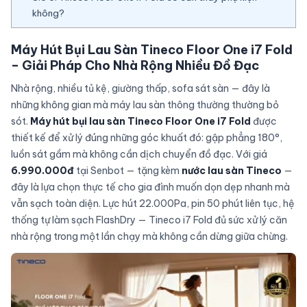
không?
Máy Hút Bụi Lau Sàn Tineco Floor One i7 Fold
– Giải Pháp Cho Nhà Rộng Nhiều Đồ Đạc
Nhà rộng, nhiều tủ kệ, giường thấp, sofa sát sàn — đây là
những không gian mà máy lau sàn thông thường thường bỏ
sót.
Máy hút bụi lau sàn Tineco Floor One i7 Fold
được
thiết kế để xử lý đúng những góc khuất đó: gập phẳng 180°,
luồn sát gầm mà không cần dịch chuyển đồ đạc. Với giá
6.990.000đ
tại Senbot — tặng kèm
nước lau sàn Tineco
—
đây là lựa chọn thực tế cho gia đình muốn dọn dẹp nhanh mà
vẫn sạch toàn diện. Lực hút 22.000Pa, pin 50 phút liên tục, hệ
thống tự làm sạch FlashDry — Tineco i7 Fold đủ sức xử lý căn
nhà rộng trong một lần chạy mà không cần dừng giữa chừng.