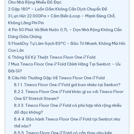
Cho Nhà Rộng Nhiều Đồ Đạc
2
Gập 180° – Luồn Gầm Không Cần Dịch Chuyển Đồ
3
Lực Hút 22.000Pa + Cảm Biến iLoop – Mạnh Đúng Chỗ,
Không Lãng Phí Pin
4
Pin 50 Phút Và Bình Nước 0,7L – Dọn Nhà Rộng Không Cần
Dừng Giữa Chừng
5
FlashDry Tự Làm Sạch 85°C – Bảo Trì Nhanh, Không Mùi Hôi
Con Lăn
6
Thông Số Kỹ Thuật Tineco Floor One i7 Fold
7
Mua Tineco Floor One i7 Fold Chính Hãng Tại Senbot – Ưu
Đãi Gì?
8
Câu Hỏi Thường Gặp Về Tineco Floor One i7 Fold
8.1
1. Tineco Floor One i7 Fold giá bao nhiêu tại Senbot?
8.2
2. Tineco Floor One i7 Fold khác gì so với Tineco Floor
One S7 Stretch Steam?
8.3
3. Tineco Floor One i7 Fold có phù hợp nhà rộng nhiều
đồ đạc không?
8.4
4. Bảo hành Tineco Floor One i7 Fold tại Senbot như
thế nào?
8.5
5. Tineco Floor One i7 Fold có cần thay phụ kiện