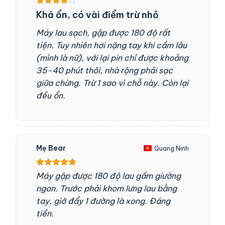
Được
Khá ổn, có vài điểm trừ nhỏ
xếp hạng
4
5 sao
Máy lau sạch, gập được 180 độ rất
tiện. Tuy nhiên hơi nặng tay khi cầm lâu
(mình là nữ), với lại pin chỉ được khoảng
35-40 phút thôi, nhà rộng phải sạc
giữa chừng. Trừ 1 sao vì chỗ này. Còn lại
đều ổn.
Mẹ Bear
Quang Ninh
Được xếp
Máy gập được 180 độ lau gầm giường
hạng
5
5
ngon. Trước phải khom lưng lau bằng
sao
tay, giờ đẩy 1 đường là xong. Đáng
tiền.