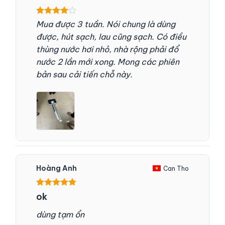
Được
Mua được 3 tuần. Nói chung là dùng
xếp hạng
được, hút sạch, lau cũng sạch. Có điều
4
5 sao
thùng nước hơi nhỏ, nhà rộng phải đổ
nước 2 lần mới xong. Mong các phiên
bản sau cải tiến chỗ này.
Hoàng Anh
Can Tho
Được xếp
ok
hạng
5
5
sao
dùng tạm ổn