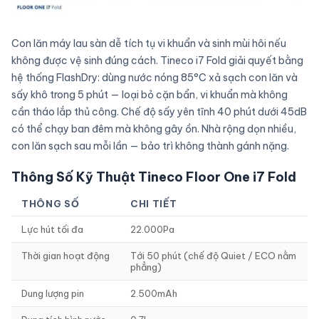
Con lăn máy lau sàn dễ tích tụ vi khuẩn và sinh mùi hôi nếu
không được vệ sinh đúng cách. Tineco i7 Fold giải quyết bằng
hệ thống FlashDry: dùng nước nóng 85°C xả sạch con lăn và
sấy khô trong 5 phút — loại bỏ cặn bẩn, vi khuẩn mà không
cần tháo lắp thủ công. Chế độ sấy yên tĩnh 40 phút dưới 45dB
có thể chạy ban đêm mà không gây ồn. Nhà rộng dọn nhiều,
con lăn sạch sau mỗi lần — bảo trì không thành gánh nặng.
Thông Số Kỹ Thuật Tineco Floor One i7 Fold
THÔNG SỐ
CHI TIẾT
Lực hút tối đa
22.000Pa
Thời gian hoạt động
Tới 50 phút (chế độ Quiet / ECO nằm
phẳng)
Dung lượng pin
2.500mAh