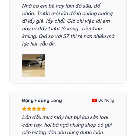
Được xếp
Nhà có em bé hay làm đổ sữa, đổ
hạng
5
5
cháo. Trước mỗi lần đổ là cuống cuồng
sao
đi lấy giẻ, lấy chổi. Giờ chỉ việc lôi em
này ra đẩy 1 lượt là xong. Tiện kinh
khủng. Giá so với S7 thì rẻ hơn nhiều mà
lực hút vẫn ổn.
Đặng Hoàng Long
Da Nang
Được xếp
Lần đầu mua máy hút bụi lau sàn loại
hạng
5
5
cầm tay, hơi bỡ ngỡ nhưng shop có gửi
sao
clip hướng dẫn nên dùng được luôn.