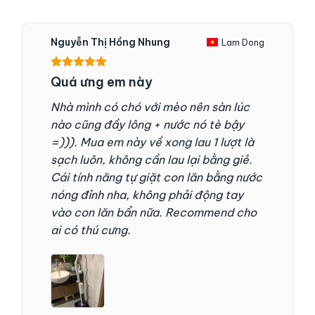
Nguyễn Thị Hồng Nhung
Lam Dong
Được xếp
Quá ưng em này
hạng
5
5
sao
Nhà mình có chó với mèo nên sàn lúc
nào cũng đầy lông + nước nó tè bậy
=))). Mua em này về xong lau 1 lượt là
sạch luôn, không cần lau lại bằng giẻ.
Cái tính năng tự giặt con lăn bằng nước
nóng đỉnh nha, không phải động tay
vào con lăn bẩn nữa. Recommend cho
ai có thú cưng.