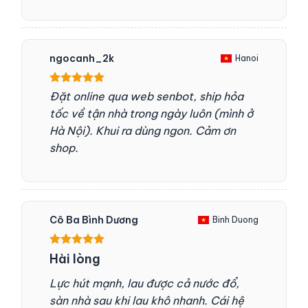
ngocanh_2k
Hanoi
Được xếp
Đặt online qua web senbot, ship hỏa
hạng
5
5
tốc về tận nhà trong ngày luôn (mình ở
sao
Hà Nội). Khui ra dùng ngon. Cảm ơn
shop.
Cô Ba Bình Dương
Binh Duong
Được xếp
Hài lòng
hạng
5
5
sao
Lực hút mạnh, lau được cả nước đổ,
sàn nhà sau khi lau khô nhanh. Cái hệ