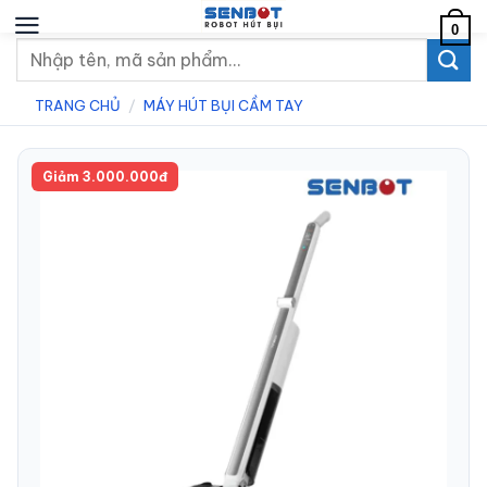
Chuyển
0
đến
Tìm
nội
kiếm:
dung
TRANG CHỦ
/
MÁY HÚT BỤI CẦM TAY
Giảm 3.000.000đ