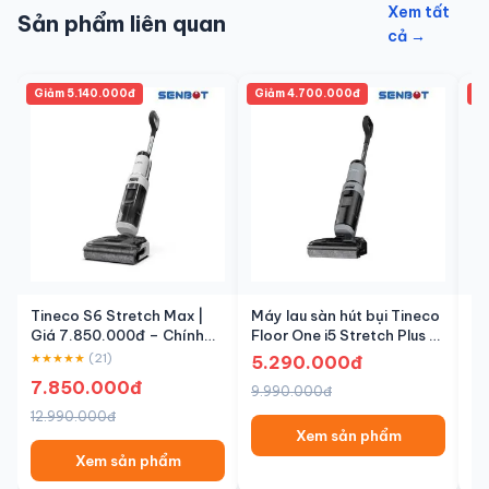
Xem tất
Sản phẩm liên quan
cả →
Giảm 5.140.000đ
Giảm 4.700.000đ
Gi
Tineco S6 Stretch Max |
Máy lau sàn hút bụi Tineco
Ti
Giá 7.850.000đ – Chính
Floor One i5 Stretch Plus –
Gi
Hãng | Senbot
New 2025
Hã
★★★★★
(21)
★
5.290.000đ
7.850.000đ
1
9.990.000đ
12.990.000đ
16
Xem sản phẩm
Xem sản phẩm