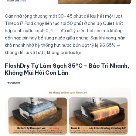
Căn nhà rộng thường mất 30–45 phút để lau hết một lượt.
Tineco i7 Fold chạy liên tục tới 50 phút ở chế độ Quiet, kết
hợp bình nước sạch 0,7L — đủ xử lý diện tích lớn mà không
cần nạp pin hay bổ sung nước giữa chừng. Sau khi xong, sàn
khô nhanh nhờ hệ thống hút nước bẩn đạt tỷ lệ 96,65% —
không để lại vệt ướt, không cần lau lại.
FlashDry Tự Làm Sạch 85°C – Bảo Trì Nhanh,
Không Mùi Hôi Con Lăn