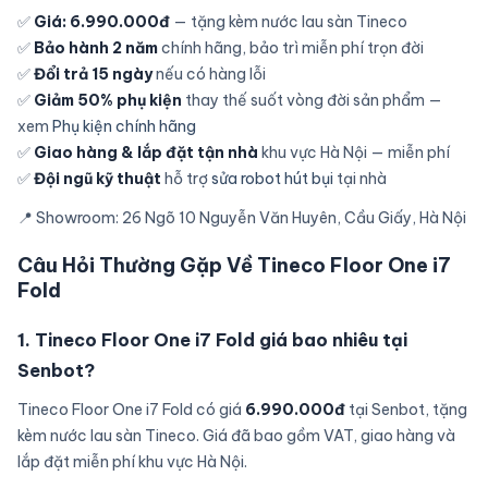
✅
Giá: 6.990.000đ
— tặng kèm nước lau sàn Tineco
✅
Bảo hành 2 năm
chính hãng, bảo trì miễn phí trọn đời
✅
Đổi trả 15 ngày
nếu có hàng lỗi
✅
Giảm 50% phụ kiện
thay thế suốt vòng đời sản phẩm —
xem
Phụ kiện chính hãng
✅
Giao hàng & lắp đặt tận nhà
khu vực Hà Nội — miễn phí
✅
Đội ngũ kỹ thuật
hỗ trợ
sửa robot hút bụi
tại nhà
📍 Showroom: 26 Ngõ 10 Nguyễn Văn Huyên, Cầu Giấy, Hà Nội
Câu Hỏi Thường Gặp Về Tineco Floor One i7
Fold
1. Tineco Floor One i7 Fold giá bao nhiêu tại
Senbot?
Tineco Floor One i7 Fold có giá
6.990.000đ
tại Senbot, tặng
kèm nước lau sàn Tineco. Giá đã bao gồm VAT, giao hàng và
lắp đặt miễn phí khu vực Hà Nội.