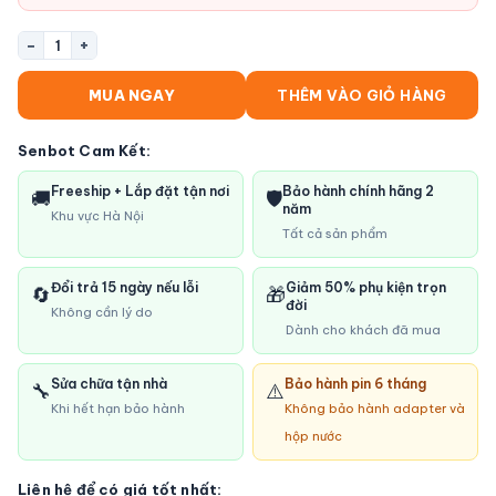
−
+
1
MUA NGAY
THÊM VÀO GIỎ HÀNG
Senbot Cam Kết:
Freeship + Lắp đặt tận nơi
Bảo hành chính hãng 2
🚚
🛡️
năm
Khu vực Hà Nội
Tất cả sản phẩm
Đổi trả 15 ngày nếu lỗi
Giảm 50% phụ kiện trọn
🔄
🎁
đời
Không cần lý do
Dành cho khách đã mua
Sửa chữa tận nhà
Bảo hành pin 6 tháng
🔧
⚠️
Khi hết hạn bảo hành
Không bảo hành adapter và
hộp nước
Liên hệ để có giá tốt nhất: