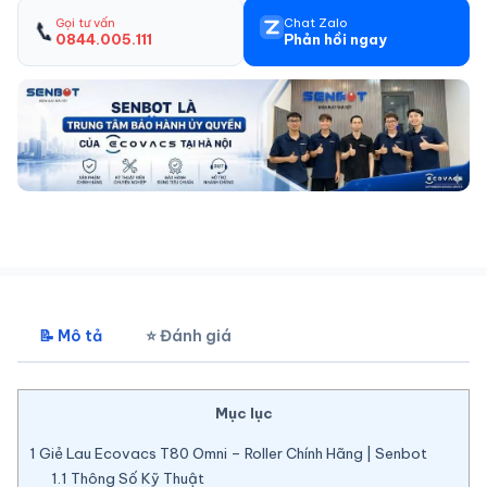
Gọi tư vấn
Chat Zalo
📞
0844.005.111
Phản hồi ngay
📝 Mô tả
⭐ Đánh giá
Mục lục
1
Giẻ Lau Ecovacs T80 Omni – Roller Chính Hãng | Senbot
1.1
Thông Số Kỹ Thuật