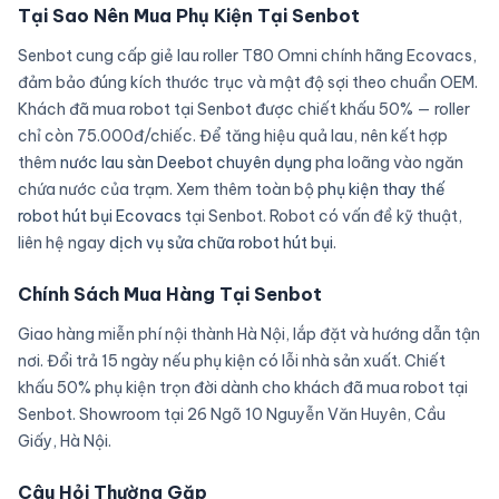
Tại Sao Nên Mua Phụ Kiện Tại Senbot
Senbot cung cấp giẻ lau roller T80 Omni chính hãng Ecovacs,
đảm bảo đúng kích thước trục và mật độ sợi theo chuẩn OEM.
Khách đã mua robot tại Senbot được chiết khấu 50% — roller
chỉ còn 75.000đ/chiếc. Để tăng hiệu quả lau, nên kết hợp
thêm
nước lau sàn Deebot chuyên dụng
pha loãng vào ngăn
chứa nước của trạm. Xem thêm toàn bộ
phụ kiện thay thế
robot hút bụi Ecovacs
tại Senbot. Robot có vấn đề kỹ thuật,
liên hệ ngay
dịch vụ sửa chữa robot hút bụi
.
Chính Sách Mua Hàng Tại Senbot
Giao hàng miễn phí nội thành Hà Nội, lắp đặt và hướng dẫn tận
nơi. Đổi trả 15 ngày nếu phụ kiện có lỗi nhà sản xuất. Chiết
khấu 50% phụ kiện trọn đời dành cho khách đã mua robot tại
Senbot. Showroom tại 26 Ngõ 10 Nguyễn Văn Huyên, Cầu
Giấy, Hà Nội.
Câu Hỏi Thường Gặp