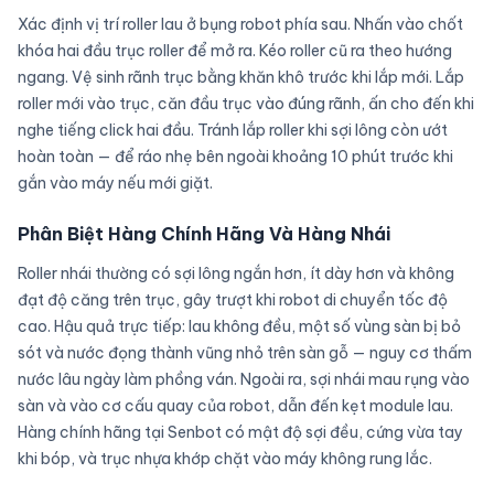
Xác định vị trí roller lau ở bụng robot phía sau. Nhấn vào chốt
khóa hai đầu trục roller để mở ra. Kéo roller cũ ra theo hướng
ngang. Vệ sinh rãnh trục bằng khăn khô trước khi lắp mới. Lắp
roller mới vào trục, căn đầu trục vào đúng rãnh, ấn cho đến khi
nghe tiếng click hai đầu. Tránh lắp roller khi sợi lông còn ướt
hoàn toàn — để ráo nhẹ bên ngoài khoảng 10 phút trước khi
gắn vào máy nếu mới giặt.
Phân Biệt Hàng Chính Hãng Và Hàng Nhái
Roller nhái thường có sợi lông ngắn hơn, ít dày hơn và không
đạt độ căng trên trục, gây trượt khi robot di chuyển tốc độ
cao. Hậu quả trực tiếp: lau không đều, một số vùng sàn bị bỏ
sót và nước đọng thành vũng nhỏ trên sàn gỗ — nguy cơ thấm
nước lâu ngày làm phồng ván. Ngoài ra, sợi nhái mau rụng vào
sàn và vào cơ cấu quay của robot, dẫn đến kẹt module lau.
Hàng chính hãng tại Senbot có mật độ sợi đều, cứng vừa tay
khi bóp, và trục nhựa khớp chặt vào máy không rung lắc.