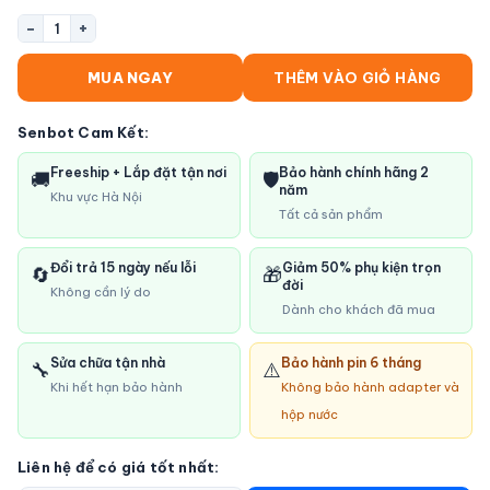
−
+
1
MUA NGAY
THÊM VÀO GIỎ HÀNG
Senbot Cam Kết:
Freeship + Lắp đặt tận nơi
Bảo hành chính hãng 2
🚚
🛡️
năm
Khu vực Hà Nội
Tất cả sản phẩm
Đổi trả 15 ngày nếu lỗi
Giảm 50% phụ kiện trọn
🔄
🎁
đời
Không cần lý do
Dành cho khách đã mua
Sửa chữa tận nhà
Bảo hành pin 6 tháng
🔧
⚠️
Khi hết hạn bảo hành
Không bảo hành adapter và
hộp nước
Liên hệ để có giá tốt nhất: