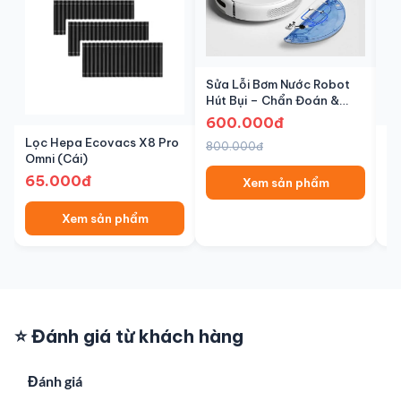
Sửa Lỗi Bơm Nước Robot
Hút Bụi – Chẩn Đoán &
Khắc Phục | Senbot
600.000đ
Lọc Hepa Ecovacs X8 Pro
Lọ
800.000đ
Omni (Cái)
Pr
Ch
65.000đ
6
Xem sản phẩm
Xem sản phẩm
⭐ Đánh giá từ khách hàng
Đánh giá