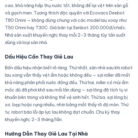
cao, khả năng hấp thụ nước tốt, không để lại vệt trên sàn gỗ
và gạch men. Tương thích độc quyền với Ecovacs Deebot
T80 Omni — không dùng chung với các model lau xoay như
T50 Omni hay T30C. Giá bán tại Senbot: 200.000đ/chiếc.
Nhà sản xuất khuyến nghị thay mỗi 2–3 tháng tùy tần suất
dùng và loại sàn nhà.
Dấu Hiệu Cần Thay Giẻ Lau
Bốn dấu hiệu nhận biết rõ ràng: Thứ nhất, sàn nhà sau khi robot
lau xong vẫn thấy vệt ẩm hoặc không đều — sợi roller đã mất
khả năng phân phối nước đồng đều. Thứ hai, roller có mùi ẩm
mốc dù đã phơi khô sau mỗi lần dùng — sợi lông đã tích tụ vi
khuẩn bên trong và không thể vệ sinh hết. Thứ ba, sợi lông bị
xơ, bẹp hoặc rụng nhiều, nhìn bằng mắt thấy rõ độ mòn. Thứ
tư, robot báo lỗi áp lực lau không đạt chuẩn. Chu kỳ thay
khuyến nghị: 2–3 tháng/lần.
Hướng Dẫn Thay Giẻ Lau Tại Nhà