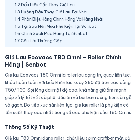
1.2
Dấu Hiệu Cần Thay Giẻ Lau
1.3
Hướng Dẫn Thay Giẻ Lau Tại Nhà
1.4
Phân Biệt Hàng Chính Hãng Và Hàng Nhái
1.5
Tại Sao Nên Mua Phụ Kiện Tại Senbot
1.6
Chính Sách Mua Hàng Tại Senbot
1.7
Câu Hỏi Thường Gặp
Giẻ Lau Ecovacs T80 Omni – Roller Chính
Hãng | Senbot
Giẻ lau Ecovacs T80 Omni là roller lau dạng trụ quay liên tục,
khác hoàn toàn với kiểu khăn lau xoay 360 độ trên các dòng
T50/T30. Sợi lông dài mật độ cao, khả năng giữ ẩm mạnh
giúp xử lý tốt vết cà phê, dầu ăn và bụi bám cứng trên sàn gỗ
và gạch. Do tiếp xúc sàn liên tục, giẻ lau roller là phụ kiện có
tần suất thay cao nhất trong số các phụ kiện của T80 Omni.
Thông Số Kỹ Thuật
Giẻ lau T80 Omni dạng roller, chất liệu sợi microfiber mật độ