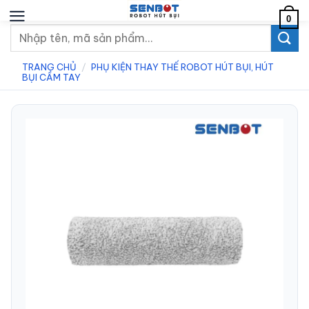
Chuyển
0
đến
Tìm
nội
kiếm:
dung
TRANG CHỦ
/
PHỤ KIỆN THAY THẾ ROBOT HÚT BỤI, HÚT
BỤI CẦM TAY