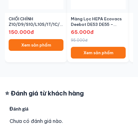
CHỔI CHÍNH
Màng Lọc HEPA Ecovacs
Ch
Z10/D9/S10/L10S/1T/1C/2C/MOP2/1S
Deebot DE53 DE55 –
De
(Cái)
Chính Hãng | Senbot
Hã
150.000đ
65.000đ
3
95.000đ
45
Xem sản phẩm
Xem sản phẩm
⭐ Đánh giá từ khách hàng
Đánh giá
Chưa có đánh giá nào.