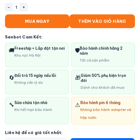
−
+
1
MUA NGAY
THÊM VÀO GIỎ HÀNG
Senbot Cam Kết:
Freeship + Lắp đặt tận nơi
Bảo hành chính hãng 2
🚚
🛡️
năm
Khu vực Hà Nội
Tất cả sản phẩm
Đổi trả 15 ngày nếu lỗi
Giảm 50% phụ kiện trọn
🔄
🎁
đời
Không cần lý do
Dành cho khách đã mua
Sửa chữa tận nhà
Bảo hành pin 6 tháng
🔧
⚠️
Khi hết hạn bảo hành
Không bảo hành adapter và
hộp nước
Liên hệ để có giá tốt nhất: