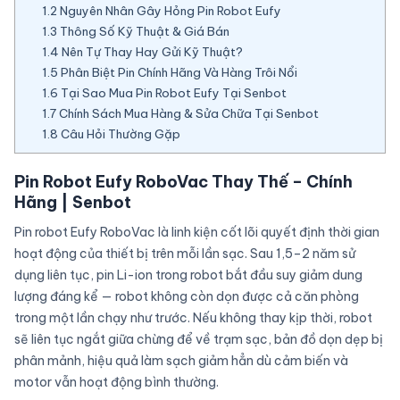
1.2
Nguyên Nhân Gây Hỏng Pin Robot Eufy
1.3
Thông Số Kỹ Thuật & Giá Bán
1.4
Nên Tự Thay Hay Gửi Kỹ Thuật?
1.5
Phân Biệt Pin Chính Hãng Và Hàng Trôi Nổi
1.6
Tại Sao Mua Pin Robot Eufy Tại Senbot
1.7
Chính Sách Mua Hàng & Sửa Chữa Tại Senbot
1.8
Câu Hỏi Thường Gặp
Pin Robot Eufy RoboVac Thay Thế – Chính
Hãng | Senbot
Pin robot Eufy RoboVac là linh kiện cốt lõi quyết định thời gian
hoạt động của thiết bị trên mỗi lần sạc. Sau 1,5–2 năm sử
dụng liên tục, pin Li-ion trong robot bắt đầu suy giảm dung
lượng đáng kể — robot không còn dọn được cả căn phòng
trong một lần chạy như trước. Nếu không thay kịp thời, robot
sẽ liên tục ngắt giữa chừng để về trạm sạc, bản đồ dọn dẹp bị
phân mảnh, hiệu quả làm sạch giảm hẳn dù cảm biến và
motor vẫn hoạt động bình thường.