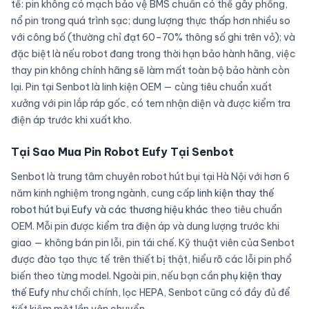
tế: pin không có mạch bảo vệ BMS chuẩn có thể gây phồng,
nổ pin trong quá trình sạc; dung lượng thực thấp hơn nhiều so
với công bố (thường chỉ đạt 60–70% thông số ghi trên vỏ); và
đặc biệt là nếu robot đang trong thời hạn bảo hành hãng, việc
thay pin không chính hãng sẽ làm mất toàn bộ bảo hành còn
lại. Pin tại Senbot là linh kiện OEM — cùng tiêu chuẩn xuất
xưởng với pin lắp ráp gốc, có tem nhận diện và được kiểm tra
điện áp trước khi xuất kho.
Tại Sao Mua Pin Robot Eufy Tại Senbot
Senbot là trung tâm chuyên robot hút bụi tại Hà Nội với hơn 6
năm kinh nghiệm trong ngành, cung cấp
linh kiện thay thế
robot hút bụi Eufy và các thương hiệu khác
theo tiêu chuẩn
OEM. Mỗi pin được kiểm tra điện áp và dung lượng trước khi
giao — không bán pin lỗi, pin tái chế. Kỹ thuật viên của Senbot
được đào tạo thực tế trên thiết bị thật, hiểu rõ các lỗi pin phổ
biến theo từng model. Ngoài pin, nếu bạn cần
phụ kiện thay
thế Eufy
như chổi chính, lọc HEPA, Senbot cũng có đầy đủ để