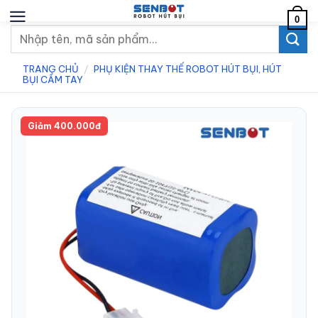
Chuyển
0
đến
Tìm
nội
kiếm:
dung
TRANG CHỦ
/
PHỤ KIỆN THAY THẾ ROBOT HÚT BỤI, HÚT
BỤI CẦM TAY
Giảm 400.000đ