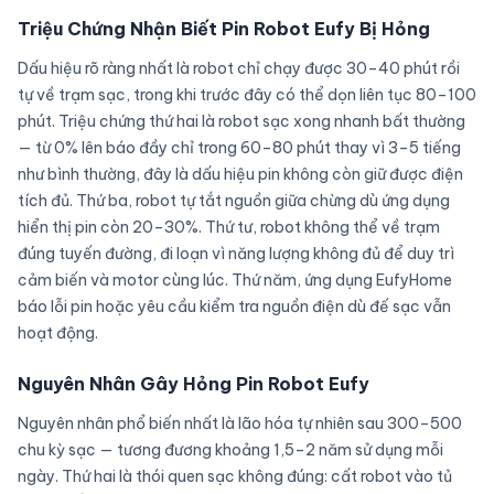
Triệu Chứng Nhận Biết Pin Robot Eufy Bị Hỏng
Dấu hiệu rõ ràng nhất là robot chỉ chạy được 30–40 phút rồi
tự về trạm sạc, trong khi trước đây có thể dọn liên tục 80–100
phút. Triệu chứng thứ hai là robot sạc xong nhanh bất thường
— từ 0% lên báo đầy chỉ trong 60–80 phút thay vì 3–5 tiếng
như bình thường, đây là dấu hiệu pin không còn giữ được điện
tích đủ. Thứ ba, robot tự tắt nguồn giữa chừng dù ứng dụng
hiển thị pin còn 20–30%. Thứ tư, robot không thể về trạm
đúng tuyến đường, đi loạn vì năng lượng không đủ để duy trì
cảm biến và motor cùng lúc. Thứ năm, ứng dụng EufyHome
báo lỗi pin hoặc yêu cầu kiểm tra nguồn điện dù đế sạc vẫn
hoạt động.
Nguyên Nhân Gây Hỏng Pin Robot Eufy
Nguyên nhân phổ biến nhất là lão hóa tự nhiên sau 300–500
chu kỳ sạc — tương đương khoảng 1,5–2 năm sử dụng mỗi
ngày. Thứ hai là thói quen sạc không đúng: cất robot vào tủ