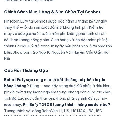
tiết kiệm một lần vận chuyển.
Chính Sách Mua Hàng & Sửa Chữa Tại Senbot
Pin robot Eufy tại Senbot được bảo hành 3 tháng kể từ ngày
thay thế — lỗi do sản xuất đổi mới không tính phí. Kiểm tra
máy và báo giá hoàn toàn miễn phí, không phát sinh chi phí
nếu bạn không đồng ý sửa. Giao hàng và lắp đặt miễn phí nội
thành Hà Nội. Đổi trả trong 15 ngày nếu phát sinh lỗi từ phía linh
kiện. Showroom: 26 Ngõ 10 Nguyễn Văn Huyên, Cầu Giấy, Hà
Nội.
Câu Hỏi Thường Gặp
Robot Eufy sạc xong nhanh bất thường có phải do pin
hỏng không?
Đúng — sạc đầy trong dưới 90 phút là dấu hiệu
pin đã mất dung lượng nghiêm trọng, không còn giữ được điện
tích đủ. Lúc này cần thay pin, không phải vệ sinh đế sạc hay
reset máy.
Pin Eufy T2908 tương thích những model nào?
Tương thích với dòng RoboVac 11, 11S, 11S MAX, 15C, 15C