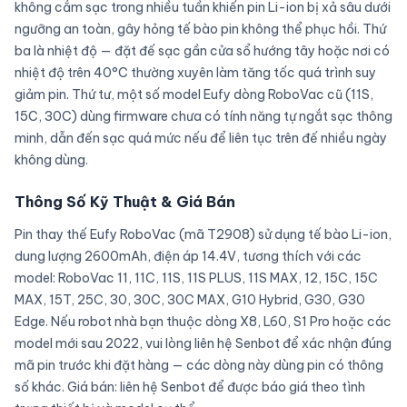
không cắm sạc trong nhiều tuần khiến pin Li-ion bị xả sâu dưới
ngưỡng an toàn, gây hỏng tế bào pin không thể phục hồi. Thứ
ba là nhiệt độ — đặt đế sạc gần cửa sổ hướng tây hoặc nơi có
nhiệt độ trên 40°C thường xuyên làm tăng tốc quá trình suy
giảm pin. Thứ tư, một số model Eufy dòng RoboVac cũ (11S,
15C, 30C) dùng firmware chưa có tính năng tự ngắt sạc thông
minh, dẫn đến sạc quá mức nếu để liên tục trên đế nhiều ngày
không dùng.
Thông Số Kỹ Thuật & Giá Bán
Pin thay thế Eufy RoboVac (mã T2908) sử dụng tế bào Li-ion,
dung lượng 2600mAh, điện áp 14.4V, tương thích với các
model: RoboVac 11, 11C, 11S, 11S PLUS, 11S MAX, 12, 15C, 15C
MAX, 15T, 25C, 30, 30C, 30C MAX, G10 Hybrid, G30, G30
Edge. Nếu robot nhà bạn thuộc dòng X8, L60, S1 Pro hoặc các
model mới sau 2022, vui lòng liên hệ Senbot để xác nhận đúng
mã pin trước khi đặt hàng — các dòng này dùng pin có thông
số khác. Giá bán: liên hệ Senbot để được báo giá theo tình