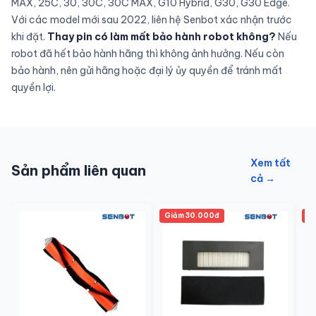
MAX, 25C, 30, 30C, 30C MAX, G10 Hybrid, G30, G30 Edge.
Với các model mới sau 2022, liên hệ Senbot xác nhận trước
khi đặt.
Thay pin có làm mất bảo hành robot không?
Nếu
robot đã hết bảo hành hãng thì không ảnh hưởng. Nếu còn
bảo hành, nên gửi hãng hoặc đại lý ủy quyền để tránh mất
quyền lợi.
Xem tất
Sản phẩm liên quan
cả →
Giảm 30.000đ
Gi