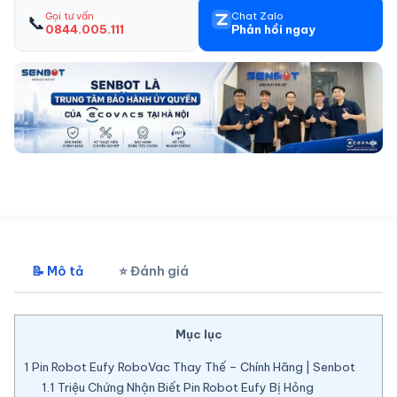
Gọi tư vấn
Chat Zalo
📞
0844.005.111
Phản hồi ngay
📝 Mô tả
⭐ Đánh giá
Mục lục
1
Pin Robot Eufy RoboVac Thay Thế – Chính Hãng | Senbot
1.1
Triệu Chứng Nhận Biết Pin Robot Eufy Bị Hỏng