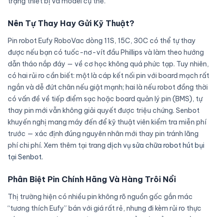
trạng thiết bị và model cụ thể.
Nên Tự Thay Hay Gửi Kỹ Thuật?
Pin robot Eufy RoboVac dòng 11S, 15C, 30C có thể tự thay
được nếu bạn có tuốc-nơ-vít đầu Phillips và làm theo hướng
dẫn tháo nắp đáy — về cơ học không quá phức tạp. Tuy nhiên,
có hai rủi ro cần biết: một là cáp kết nối pin với board mạch rất
ngắn và dễ đứt chân nếu giật mạnh; hai là nếu robot đồng thời
có vấn đề về tiếp điểm sạc hoặc board quản lý pin (BMS), tự
thay pin mới vẫn không giải quyết được triệu chứng. Senbot
khuyến nghị mang máy đến để kỹ thuật viên kiểm tra miễn phí
trước — xác định đúng nguyên nhân mới thay pin tránh lãng
phí chi phí. Xem thêm tại trang
dịch vụ sửa chữa robot hút bụi
tại Senbot
.
Phân Biệt Pin Chính Hãng Và Hàng Trôi Nổi
Thị trường hiện có nhiều pin không rõ nguồn gốc gắn mác
“tương thích Eufy” bán với giá rất rẻ, nhưng đi kèm rủi ro thực