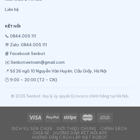
Liên hệ
KẾT NỐI
📞
0844.005.111
💬
Zalo: 0844.005.111
📘
Facebook Senbot
✉️
Senbotvietnam@gmail.com
📍 Số 26 ngõ 10 Nguyễn Văn Huyên, Cầu Giấy, Hà Nội
🕐 9:00 – 20:00 (T2 – CN)
© 2026 Senbot. Đại lý ủy quyền Ecovacs chính hãng tại Hà Nội.
DỊCH VỤ SỬA CHỮA
GIỚI THIỆU CHUNG
CHÍNH SÁCH
CHIA SẺ
HƯỚNG DẪN KẾT NỐI APP
HƯỚNG DẪN CÁCH LẮP ĐẶT ROBOT