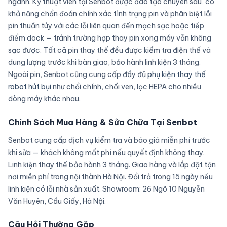
ngành. Kỹ thuật viên tại Senbot được đào tạo chuyên sâu, có
khả năng chẩn đoán chính xác tình trạng pin và phân biệt lỗi
pin thuần túy với các lỗi liên quan đến mạch sạc hoặc tiếp
điểm dock — tránh trường hợp thay pin xong máy vẫn không
sạc được. Tất cả pin thay thế đều được kiểm tra điện thế và
dung lượng trước khi bàn giao, bảo hành linh kiện 3 tháng.
Ngoài pin, Senbot cũng cung cấp đầy đủ
phụ kiện thay thế
robot hút bụi
như chổi chính, chổi ven, lọc HEPA cho nhiều
dòng máy khác nhau.
Chính Sách Mua Hàng & Sửa Chữa Tại Senbot
Senbot cung cấp dịch vụ kiểm tra và báo giá miễn phí trước
khi sửa — khách không mất phí nếu quyết định không thay.
Linh kiện thay thế bảo hành 3 tháng. Giao hàng và lắp đặt tận
nơi miễn phí trong nội thành Hà Nội. Đổi trả trong 15 ngày nếu
linh kiện có lỗi nhà sản xuất. Showroom: 26 Ngõ 10 Nguyễn
Văn Huyên, Cầu Giấy, Hà Nội.
Câu Hỏi Thường Gặp