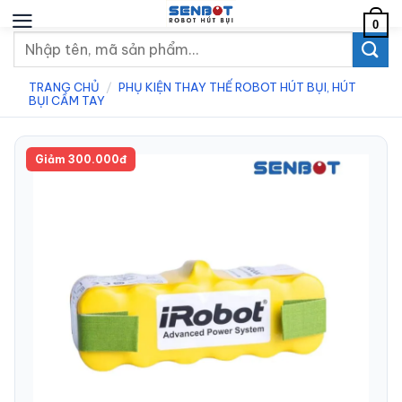
Chuyển
0
đến
Tìm
nội
kiếm:
dung
TRANG CHỦ
/
PHỤ KIỆN THAY THẾ ROBOT HÚT BỤI, HÚT
BỤI CẦM TAY
Giảm 300.000đ