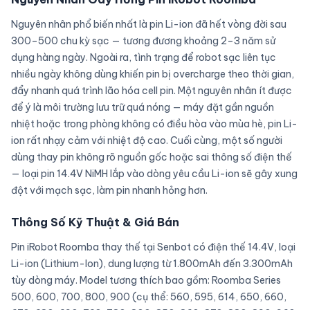
Nguyên nhân phổ biến nhất là pin Li-ion đã hết vòng đời sau
300–500 chu kỳ sạc — tương đương khoảng 2–3 năm sử
dụng hàng ngày. Ngoài ra, tình trạng để robot sạc liên tục
nhiều ngày không dùng khiến pin bị overcharge theo thời gian,
đẩy nhanh quá trình lão hóa cell pin. Một nguyên nhân ít được
để ý là môi trường lưu trữ quá nóng — máy đặt gần nguồn
nhiệt hoặc trong phòng không có điều hòa vào mùa hè, pin Li-
ion rất nhạy cảm với nhiệt độ cao. Cuối cùng, một số người
dùng thay pin không rõ nguồn gốc hoặc sai thông số điện thế
— loại pin 14.4V NiMH lắp vào dòng yêu cầu Li-ion sẽ gây xung
đột với mạch sạc, làm pin nhanh hỏng hơn.
Thông Số Kỹ Thuật & Giá Bán
Pin iRobot Roomba thay thế tại Senbot có điện thế 14.4V, loại
Li-ion (Lithium-Ion), dung lượng từ 1.800mAh đến 3.300mAh
tùy dòng máy. Model tương thích bao gồm: Roomba Series
500, 600, 700, 800, 900 (cụ thể: 560, 595, 614, 650, 660,