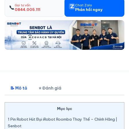
📞
Gọi tư vấn
Chat Zalo
0844.005.111
Phản hồi ngay
📝 Mô tả
⭐ Đánh giá
Mục lục
1
Pin Robot Hút Bụi iRobot Roomba Thay Thế – Chính Hãng |
Senbot