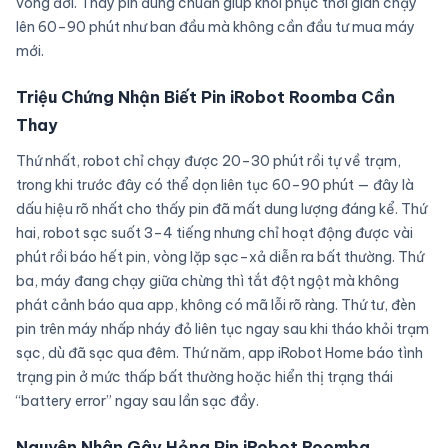
vòng đời. Thay pin đúng chuẩn giúp khôi phục thời gian chạy
lên 60–90 phút như ban đầu mà không cần đầu tư mua máy
mới.
Triệu Chứng Nhận Biết Pin iRobot Roomba Cần
Thay
Thứ nhất, robot chỉ chạy được 20–30 phút rồi tự về trạm,
trong khi trước đây có thể dọn liên tục 60–90 phút — đây là
dấu hiệu rõ nhất cho thấy pin đã mất dung lượng đáng kể. Thứ
hai, robot sạc suốt 3–4 tiếng nhưng chỉ hoạt động được vài
phút rồi báo hết pin, vòng lặp sạc–xả diễn ra bất thường. Thứ
ba, máy đang chạy giữa chừng thì tắt đột ngột mà không
phát cảnh báo qua app, không có mã lỗi rõ ràng. Thứ tư, đèn
pin trên máy nhấp nháy đỏ liên tục ngay sau khi tháo khỏi trạm
sạc, dù đã sạc qua đêm. Thứ năm, app iRobot Home báo tình
trạng pin ở mức thấp bất thường hoặc hiển thị trạng thái
“battery error” ngay sau lần sạc đầy.
Nguyên Nhân Gây Hỏng Pin iRobot Roomba