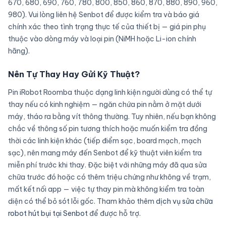
670, 680, 690, 760, 780, 800, 850, 860, 870, 880, 890, 960,
980). Vui lòng liên hệ Senbot để được kiểm tra và báo giá
chính xác theo tình trạng thực tế của thiết bị — giá pin phụ
thuộc vào dòng máy và loại pin (NiMH hoặc Li-ion chính
hãng).
Nên Tự Thay Hay Gửi Kỹ Thuật?
Pin iRobot Roomba thuộc dạng linh kiện người dùng có thể tự
thay nếu có kinh nghiệm — ngăn chứa pin nằm ở mặt dưới
máy, tháo ra bằng vít thông thường. Tuy nhiên, nếu bạn không
chắc về thông số pin tương thích hoặc muốn kiểm tra đồng
thời các linh kiện khác (tiếp điểm sạc, board mạch, mạch
sạc), nên mang máy đến Senbot để kỹ thuật viên kiểm tra
miễn phí trước khi thay. Đặc biệt với những máy đã qua sửa
chữa trước đó hoặc có thêm triệu chứng như không về trạm,
mất kết nối app — việc tự thay pin mà không kiểm tra toàn
diện có thể bỏ sót lỗi gốc. Tham khảo thêm
dịch vụ sửa chữa
robot hút bụi tại Senbot
để được hỗ trợ.