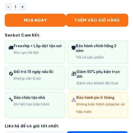
−
+
1
MUA NGAY
THÊM VÀO GIỎ HÀNG
Senbot Cam Kết:
Freeship + Lắp đặt tận nơi
Bảo hành chính hãng 2
🚚
🛡️
năm
Khu vực Hà Nội
Tất cả sản phẩm
Đổi trả 15 ngày nếu lỗi
Giảm 50% phụ kiện trọn
🔄
🎁
đời
Không cần lý do
Dành cho khách đã mua
Sửa chữa tận nhà
Bảo hành pin 6 tháng
🔧
⚠️
Khi hết hạn bảo hành
Không bảo hành adapter và
hộp nước
Liên hệ để có giá tốt nhất: