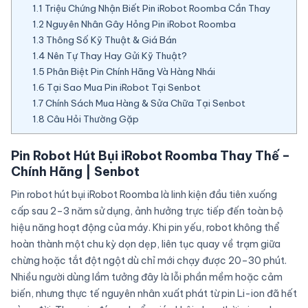
1.1
Triệu Chứng Nhận Biết Pin iRobot Roomba Cần Thay
1.2
Nguyên Nhân Gây Hỏng Pin iRobot Roomba
1.3
Thông Số Kỹ Thuật & Giá Bán
1.4
Nên Tự Thay Hay Gửi Kỹ Thuật?
1.5
Phân Biệt Pin Chính Hãng Và Hàng Nhái
1.6
Tại Sao Mua Pin iRobot Tại Senbot
1.7
Chính Sách Mua Hàng & Sửa Chữa Tại Senbot
1.8
Câu Hỏi Thường Gặp
Pin Robot Hút Bụi iRobot Roomba Thay Thế –
Chính Hãng | Senbot
Pin robot hút bụi iRobot Roomba là linh kiện đầu tiên xuống
cấp sau 2–3 năm sử dụng, ảnh hưởng trực tiếp đến toàn bộ
hiệu năng hoạt động của máy. Khi pin yếu, robot không thể
hoàn thành một chu kỳ dọn dẹp, liên tục quay về trạm giữa
chừng hoặc tắt đột ngột dù chỉ mới chạy được 20–30 phút.
Nhiều người dùng lầm tưởng đây là lỗi phần mềm hoặc cảm
biến, nhưng thực tế nguyên nhân xuất phát từ pin Li-ion đã hết