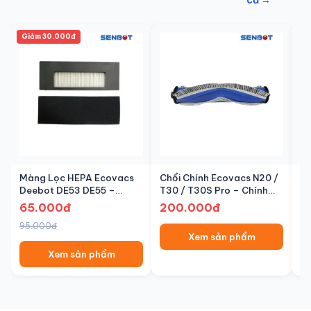
cả →
Giảm 30.000đ
Màng Lọc HEPA Ecovacs
Chổi Chính Ecovacs N20 /
Co
Deebot DE53 DE55 –
T30 / T30S Pro – Chính
St
Chính Hãng | Senbot
Hãng | Senbot
S
65.000đ
200.000đ
1
95.000đ
Xem sản phẩm
Xem sản phẩm