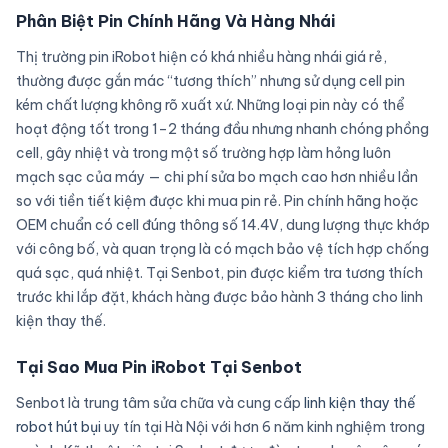
Phân Biệt Pin Chính Hãng Và Hàng Nhái
Thị trường pin iRobot hiện có khá nhiều hàng nhái giá rẻ,
thường được gắn mác “tương thích” nhưng sử dụng cell pin
kém chất lượng không rõ xuất xứ. Những loại pin này có thể
hoạt động tốt trong 1–2 tháng đầu nhưng nhanh chóng phồng
cell, gây nhiệt và trong một số trường hợp làm hỏng luôn
mạch sạc của máy — chi phí sửa bo mạch cao hơn nhiều lần
so với tiền tiết kiệm được khi mua pin rẻ. Pin chính hãng hoặc
OEM chuẩn có cell đúng thông số 14.4V, dung lượng thực khớp
với công bố, và quan trọng là có mạch bảo vệ tích hợp chống
quá sạc, quá nhiệt. Tại Senbot, pin được kiểm tra tương thích
trước khi lắp đặt, khách hàng được bảo hành 3 tháng cho linh
kiện thay thế.
Tại Sao Mua Pin iRobot Tại Senbot
Senbot là trung tâm sửa chữa và cung cấp
linh kiện thay thế
robot hút bụi
uy tín tại Hà Nội với hơn 6 năm kinh nghiệm trong