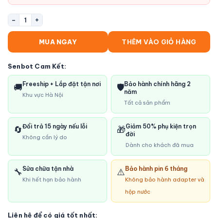
−
+
1
MUA NGAY
THÊM VÀO GIỎ HÀNG
Senbot Cam Kết:
Freeship + Lắp đặt tận nơi
Bảo hành chính hãng 2
🚚
🛡️
năm
Khu vực Hà Nội
Tất cả sản phẩm
Đổi trả 15 ngày nếu lỗi
Giảm 50% phụ kiện trọn
🔄
🎁
đời
Không cần lý do
Dành cho khách đã mua
Sửa chữa tận nhà
Bảo hành pin 6 tháng
🔧
⚠️
Khi hết hạn bảo hành
Không bảo hành adapter và
hộp nước
Liên hệ để có giá tốt nhất: