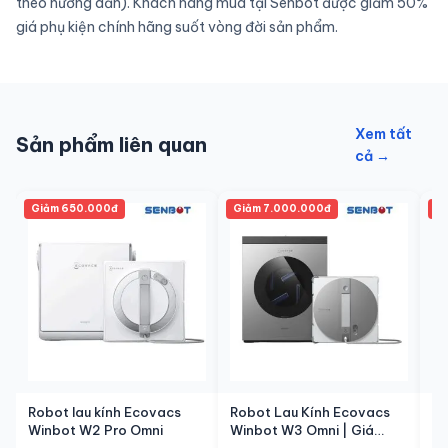
theo hướng dẫn). Khách hàng mua tại Senbot được giảm 50%
giá phụ kiện chính hãng suốt vòng đời sản phẩm.
Xem tất
Sản phẩm liên quan
cả →
Giảm 650.000đ
Giảm 7.000.000đ
Gi
Robot lau kính Ecovacs
Robot Lau Kính Ecovacs
Ro
Winbot W2 Pro Omni
Winbot W3 Omni | Giá
Wi
12.990.000đ – Chính Hãng