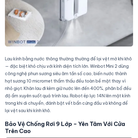
Lau kính bằng nước thông thường thường để lại vệt mờ khi khô
— đặc biệt khó chịu với kính diện tích lớn. Winbot Mini 2 dùng
công nghệ phun sương siêu âm tần số cao, biến nước thành
hạt sương 10 micromet thẩm thấu đều toàn bề mặt thay vì
nhỏ giọt. Khăn lau đi kèm giữ nước lên đến 400%, phân bổ đều
độ ẩm xuyên suốt quá trình lau. Robot ép lực 14N lên mặt kính
trong khi di chuyển, đánh bật vết bẩn cứng đầu và không để
lại vệt sau khi kính khô.
Bảo Vệ Chống Rơi 9 Lớp – Yên Tâm Với Cửa
Trên Cao