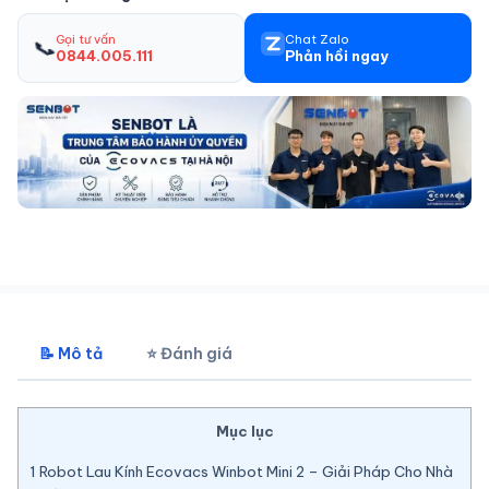
Gọi tư vấn
Chat Zalo
📞
0844.005.111
Phản hồi ngay
📝 Mô tả
⭐ Đánh giá
Mục lục
1
Robot Lau Kính Ecovacs Winbot Mini 2 – Giải Pháp Cho Nhà