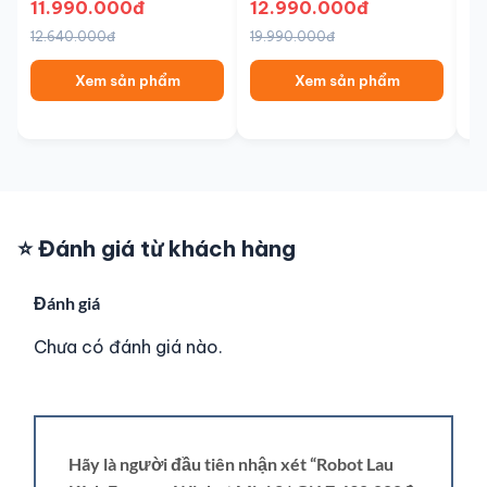
★
11.990.000đ
12.990.000đ
| Senbot
7
12.640.000đ
19.990.000đ
10
Xem sản phẩm
Xem sản phẩm
⭐ Đánh giá từ khách hàng
Đánh giá
Chưa có đánh giá nào.
Hãy là người đầu tiên nhận xét “Robot Lau