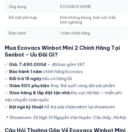
Ứng dụng
ECOVACS HOME
Bề mặt phù hợp
Kính không khung, kính sát trần,
kính nghiêng
Bảo hành
1 năm chính hãng
Mua Ecovacs Winbot Mini 2 Chính Hãng Tại
Senbot – Ưu Đãi Gì?
✅
Giá: 7.490.000đ
— đã bao gồm VAT
✅
Bảo hành 1 năm
chính hãng Ecovacs
✅
Đổi trả 15 ngày
nếu có hàng lỗi
✅
Giảm 50% phụ kiện
thay thế suốt vòng đời sản phẩm
✅
Giao hàng & lắp đặt tận nhà
khu vực Hà Nội — miễn phí
vận chuyển toàn quốc
✅
Đội ngũ kỹ thuật
hỗ trợ sửa chữa robot
tại showroom
📍 Showroom: 26 Ngõ 10 Nguyễn Văn Huyên, Cầu Giấy, Hà Nội
Câu Hỏi Thường Gặp Về Ecovacs Winbot Mini