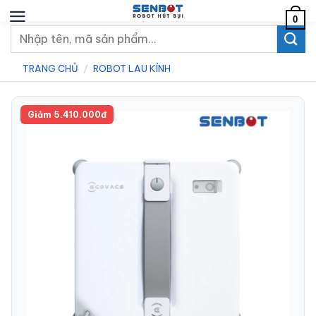
Chuyển
0
đến
Tìm
nội
kiếm:
dung
TRANG CHỦ
/
ROBOT LAU KÍNH
Giảm 5.410.000đ