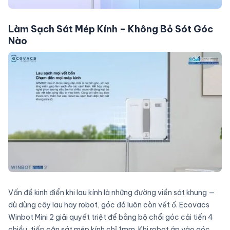
Làm Sạch Sát Mép Kính – Không Bỏ Sót Góc
Nào
Vấn đề kinh điển khi lau kính là những đường viền sát khung —
dù dùng cây lau hay robot, góc đó luôn còn vết ố. Ecovacs
Winbot Mini 2 giải quyết triệt để bằng bộ chổi góc cải tiến 4
chiều, tiếp cận sát mép kính chỉ 1mm. Khi robot áp vào góc,