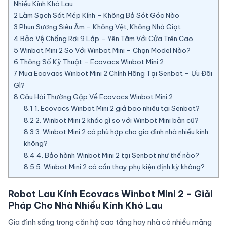
Nhiều Kính Khó Lau
2
Làm Sạch Sát Mép Kính – Không Bỏ Sót Góc Nào
3
Phun Sương Siêu Âm – Không Vệt, Không Nhỏ Giọt
4
Bảo Vệ Chống Rơi 9 Lớp – Yên Tâm Với Cửa Trên Cao
5
Winbot Mini 2 So Với Winbot Mini – Chọn Model Nào?
6
Thông Số Kỹ Thuật – Ecovacs Winbot Mini 2
7
Mua Ecovacs Winbot Mini 2 Chính Hãng Tại Senbot – Ưu Đãi
Gì?
8
Câu Hỏi Thường Gặp Về Ecovacs Winbot Mini 2
8.1
1. Ecovacs Winbot Mini 2 giá bao nhiêu tại Senbot?
8.2
2. Winbot Mini 2 khác gì so với Winbot Mini bản cũ?
8.3
3. Winbot Mini 2 có phù hợp cho gia đình nhà nhiều kính
không?
8.4
4. Bảo hành Winbot Mini 2 tại Senbot như thế nào?
8.5
5. Winbot Mini 2 có cần thay phụ kiện định kỳ không?
Robot Lau Kính Ecovacs Winbot Mini 2 – Giải
Pháp Cho Nhà Nhiều Kính Khó Lau
Gia đình sống trong căn hộ cao tầng hay nhà có nhiều mảng