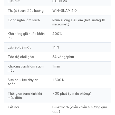
Lực hút
8.000 Pa
Thuật toán điều hướng
WIN-SLAM 4.0
Công nghệ làm sạch
Phun sương siêu âm (hạt sương 10
micromet)
Khả năng giữ nước khăn
400%
lau
Lực ép bề mặt
14 N
Tốc độ chổi góc
84 vòng/phút
Khoảng cách làm sạch
1 mm
mép
Sức chịu lực dây an
1.600 N
toàn
Thời gian bám kính khi
> 30 phút (pin dự phòng)
mất điện
Kết nối
Bluetooth (điều khiển 4 hướng qua
app)