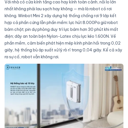
Với nhà có cửa kính tầng cao hay kính toàn cảnh, nỗi lo lớn
nhất không phải lau sạch hay không — mà là robot có rơi
không. Winbot Mini 2 xây dựng hệ thống chống rơi 9 lớp kết
hợp cả phần cứng lẫn phần mềm: lực hút 8.000Pa giữ robot
bám chặt; pin dự phòng duy trì lực bám hơn 30 phút khi mất
điện; dây an toàn bện Nylon-Latex chịu lực kéo 1.600N. Về
phần mềm, cảm biến phát hiện mép kính phản hồi trong 0,02
giây, hệ thống bù áp suất xử lý rò rỉ trong 0,04 giây. Kể cả xảy
ra sự cố, robot vẫn không rơi.