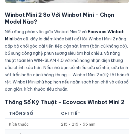
Winbot Mini 2 So Với Winbot Mini – Chọn
Model Nào?
Nếu đang phân vân giữa Winbot Mini 2 và
Ecovacs Winbot
Mini
bản cũ, đây là điểm khác biệt cốt lõi: Winbot Mini 2 nâng
cấp bộ chổi góc cải tiến tiếp cận sát 1mm (bản cũ không có),
bổ sung công nghệ phun sương siêu âm hai chiều, và nâng
thuật toán lên WIN-SLAM 4.0 với khả năng nhận diện khung
cửa chính xác hơn. Nếu nhà bạn có nhiều cửa sổ nhỏ, cửa kính
sát trần hoặc cửa không khung — Winbot Mini 2 xử lý tốt hơn rõ
rệt. Winbot Mini phù hợp hơn nếu ngân sách hạn chế và cửa sổ
đơn giản, kích thước tiêu chuẩn.
Thông Số Kỹ Thuật – Ecovacs Winbot Mini 2
THÔNG SỐ
CHI TIẾT
Kích thước
215 × 215 × 55 mm