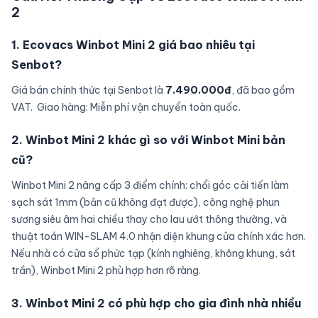
2
1. Ecovacs Winbot Mini 2 giá bao nhiêu tại
Senbot?
Giá bán chính thức tại Senbot là
7.490.000đ
, đã bao gồm
VAT. Giao hàng: Miễn phí vận chuyển toàn quốc.
2. Winbot Mini 2 khác gì so với Winbot Mini bản
cũ?
Winbot Mini 2 nâng cấp 3 điểm chính: chổi góc cải tiến làm
sạch sát 1mm (bản cũ không đạt được), công nghệ phun
sương siêu âm hai chiều thay cho lau ướt thông thường, và
thuật toán WIN-SLAM 4.0 nhận diện khung cửa chính xác hơn.
Nếu nhà có cửa sổ phức tạp (kính nghiêng, không khung, sát
trần), Winbot Mini 2 phù hợp hơn rõ ràng.
3. Winbot Mini 2 có phù hợp cho gia đình nhà nhiều