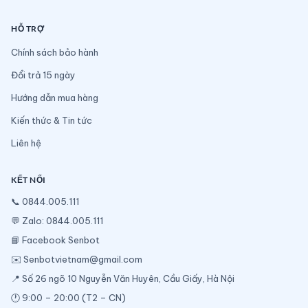
HỖ TRỢ
Chính sách bảo hành
Đổi trả 15 ngày
Hướng dẫn mua hàng
Kiến thức & Tin tức
Liên hệ
KẾT NỐI
📞
0844.005.111
💬
Zalo: 0844.005.111
📘
Facebook Senbot
✉️
Senbotvietnam@gmail.com
📍 Số 26 ngõ 10 Nguyễn Văn Huyên, Cầu Giấy, Hà Nội
🕐 9:00 – 20:00 (T2 – CN)