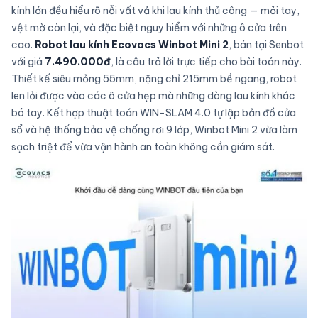
kính lớn đều hiểu rõ nỗi vất vả khi lau kính thủ công — mỏi tay,
vệt mờ còn lại, và đặc biệt nguy hiểm với những ô cửa trên
cao.
Robot lau kính Ecovacs Winbot Mini 2
, bán tại Senbot
với giá
7.490.000đ
, là câu trả lời trực tiếp cho bài toán này.
Thiết kế siêu mỏng 55mm, nặng chỉ 215mm bề ngang, robot
len lỏi được vào các ô cửa hẹp mà những dòng lau kính khác
bó tay. Kết hợp thuật toán WIN-SLAM 4.0 tự lập bản đồ cửa
sổ và hệ thống bảo vệ chống rơi 9 lớp, Winbot Mini 2 vừa làm
sạch triệt để vừa vận hành an toàn không cần giám sát.