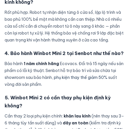
kính không?
Rất phù hợp. Robot tự nhận diện từng ô cửa sổ, lập lộ trình và
bao phủ 100% bề mặt mà không cần can thiệp. Nhà có nhiều
cửa sổ chỉ cần di chuyển robot từ ô này sang ô khác — phần
còn lại robot tự xử lý. Hệ thống bảo vệ chống rơi 9 lớp đặc biệt
quan trọng khi vận hành thường xuyên ở cửa cao tầng.
4. Bảo hành Winbot Mini 2 tại Senbot như thế nào?
Bảo hành
1 năm chính hãng
Ecovacs. Đổi trả 15 ngày nếu sản
phẩm có lỗi kỹ thuật. Senbot hỗ trợ bảo trì và sửa chữa tại
showroom sau bảo hành,
phụ kiện thay thế giảm 50%
suốt
vòng đời sản phẩm.
5. Winbot Mini 2 có cần thay phụ kiện định kỳ
không?
Cần thay 2 loại phụ kiện chính:
khăn lau kính
(nên thay sau 3–
6 tháng tùy tần suất dùng) và
dây an toàn
(kiểm tra định kỳ