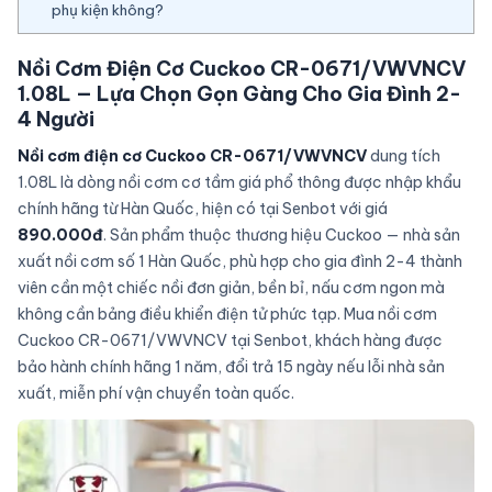
phụ kiện không?
Nồi Cơm Điện Cơ Cuckoo CR-0671/VWVNCV
1.08L — Lựa Chọn Gọn Gàng Cho Gia Đình 2-
4 Người
Nồi cơm điện cơ Cuckoo CR-0671/VWVNCV
dung tích
1.08L là dòng nồi cơm cơ tầm giá phổ thông được nhập khẩu
chính hãng từ Hàn Quốc, hiện có tại Senbot với giá
890.000đ
. Sản phẩm thuộc thương hiệu Cuckoo — nhà sản
xuất nồi cơm số 1 Hàn Quốc, phù hợp cho gia đình 2-4 thành
viên cần một chiếc nồi đơn giản, bền bỉ, nấu cơm ngon mà
không cần bảng điều khiển điện tử phức tạp. Mua nồi cơm
Cuckoo CR-0671/VWVNCV tại Senbot, khách hàng được
bảo hành chính hãng 1 năm, đổi trả 15 ngày nếu lỗi nhà sản
xuất, miễn phí vận chuyển toàn quốc.