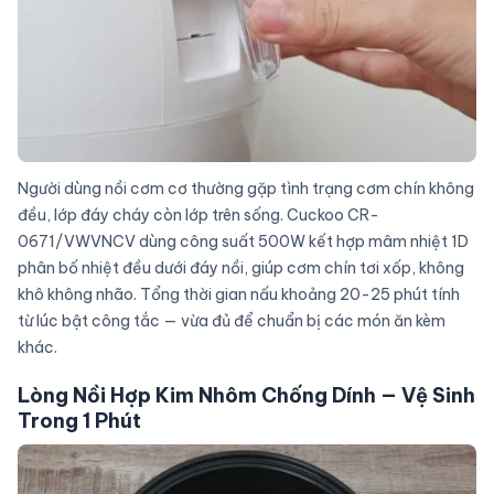
Người dùng nồi cơm cơ thường gặp tình trạng cơm chín không
đều, lớp đáy cháy còn lớp trên sống. Cuckoo CR-
0671/VWVNCV dùng công suất 500W kết hợp mâm nhiệt 1D
phân bố nhiệt đều dưới đáy nồi, giúp cơm chín tơi xốp, không
khô không nhão. Tổng thời gian nấu khoảng 20-25 phút tính
từ lúc bật công tắc — vừa đủ để chuẩn bị các món ăn kèm
khác.
Lòng Nồi Hợp Kim Nhôm Chống Dính — Vệ Sinh
Trong 1 Phút