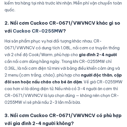
kiểm tra hàng tại nhà trước khi nhận. Miễn phí vận chuyển toàn
quốc.
2. Nồi cơm Cuckoo CR-0671/VWVNCV khác gì so
với
Cuckoo CR-0255MW
?
Hai sản phẩm phục vụ hai đối tượng khác nhau. CR-
0671/VWVNCV có dung tích 1.08L, nồi cơm cơ truyền thống
với 2 chế độ Cook/Warm, phù hợp cho
gia đình 2-4 người
cần nồi cơm dùng hằng ngày. Trong khi CR-0255MW chỉ
0.36L, là nồi cơm điện tử mini với bảng điều khiển cảm ứng và
2 menu (cơm trắng, cháo), phù hợp cho
người độc thân, cặp
đôi son hoặc nấu cháo cho bé ăn dặm
. Về giá CR-0255MW
cao hơn vì là dòng điện tử. Nếu nhà có 3-4 người ăn cơm thì
CR-0671/VWVNCV là lựa chọn đúng — không nên chọn CR-
0255MW vì sẽ phải nấu 2-3 lần mỗi bữa.
3. Nồi cơm Cuckoo CR-0671/VWVNCV có phù hợp
với gia đình 2-4 người không?