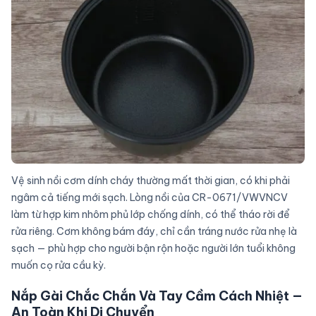
Vệ sinh nồi cơm dính cháy thường mất thời gian, có khi phải
ngâm cả tiếng mới sạch. Lòng nồi của CR-0671/VWVNCV
làm từ hợp kim nhôm phủ lớp chống dính, có thể tháo rời để
rửa riêng. Cơm không bám đáy, chỉ cần tráng nước rửa nhẹ là
sạch — phù hợp cho người bận rộn hoặc người lớn tuổi không
muốn cọ rửa cầu kỳ.
Nắp Gài Chắc Chắn Và Tay Cầm Cách Nhiệt —
An Toàn Khi Di Chuyển