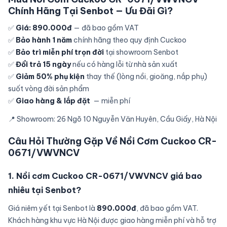
Chính Hãng Tại Senbot — Ưu Đãi Gì?
✅
Giá: 890.000đ
— đã bao gồm VAT
✅
Bảo hành 1 năm
chính hãng theo quy định Cuckoo
✅
Bảo trì miễn phí trọn đời
tại showroom Senbot
✅
Đổi trả 15 ngày
nếu có hàng lỗi từ nhà sản xuất
✅
Giảm 50% phụ kiện
thay thế (lòng nồi, gioăng, nắp phụ)
suốt vòng đời sản phẩm
✅
Giao hàng & lắp đặt
— miễn phí
📍 Showroom: 26 Ngõ 10 Nguyễn Văn Huyên, Cầu Giấy, Hà Nội
Câu Hỏi Thường Gặp Về Nồi Cơm Cuckoo CR-
0671/VWVNCV
1. Nồi cơm Cuckoo CR-0671/VWVNCV giá bao
nhiêu tại Senbot?
Giá niêm yết tại Senbot là
890.000đ
, đã bao gồm VAT.
Khách hàng khu vực Hà Nội được giao hàng miễn phí và hỗ trợ