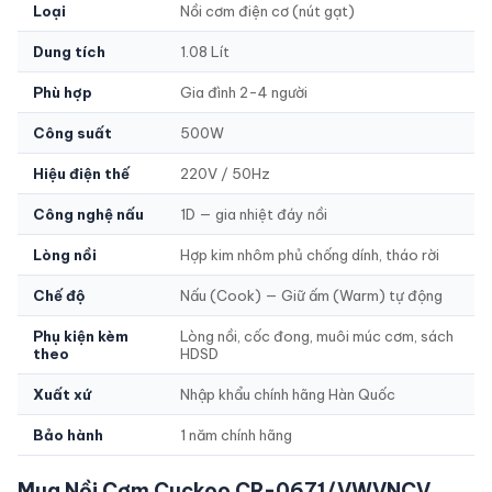
Loại
Nồi cơm điện cơ (nút gạt)
Dung tích
1.08 Lít
Phù hợp
Gia đình 2-4 người
Công suất
500W
Hiệu điện thế
220V / 50Hz
Công nghệ nấu
1D — gia nhiệt đáy nồi
Lòng nồi
Hợp kim nhôm phủ chống dính, tháo rời
Chế độ
Nấu (Cook) — Giữ ấm (Warm) tự động
Phụ kiện kèm
Lòng nồi, cốc đong, muôi múc cơm, sách
theo
HDSD
Xuất xứ
Nhập khẩu chính hãng Hàn Quốc
Bảo hành
1 năm chính hãng
Mua Nồi Cơm Cuckoo CR-0671/VWVNCV