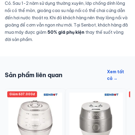
Có. Sau 1-2 năm sử dụng thường xuyên, lớp chống dính lòng
nồi có thể mòn, gioăng cao su nắp nồi có thể chai cứng dẫn
đến hơi nước thoát ra. Khi đó khách hàng nên thay lòng nồi và
gioăng để cơm vẫn ngon như mới. Tại Senbot, khách hàng đã
mua máy được giảm
50% giá phụ kiện
thay thế suốt vòng
đời sản phẩm.
Xem tất
Sản phẩm liên quan
cả →
Giảm 637.000đ
Gi