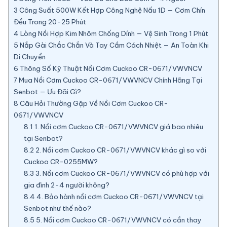
3
Công Suất 500W Kết Hợp Công Nghệ Nấu 1D — Cơm Chín
Đều Trong 20-25 Phút
4
Lòng Nồi Hợp Kim Nhôm Chống Dính — Vệ Sinh Trong 1 Phút
5
Nắp Gài Chắc Chắn Và Tay Cầm Cách Nhiệt — An Toàn Khi
Di Chuyển
6
Thông Số Kỹ Thuật Nồi Cơm Cuckoo CR-0671/VWVNCV
7
Mua Nồi Cơm Cuckoo CR-0671/VWVNCV Chính Hãng Tại
Senbot — Ưu Đãi Gì?
8
Câu Hỏi Thường Gặp Về Nồi Cơm Cuckoo CR-
0671/VWVNCV
8.1
1. Nồi cơm Cuckoo CR-0671/VWVNCV giá bao nhiêu
tại Senbot?
8.2
2. Nồi cơm Cuckoo CR-0671/VWVNCV khác gì so với
Cuckoo CR-0255MW?
8.3
3. Nồi cơm Cuckoo CR-0671/VWVNCV có phù hợp với
gia đình 2-4 người không?
8.4
4. Bảo hành nồi cơm Cuckoo CR-0671/VWVNCV tại
Senbot như thế nào?
8.5
5. Nồi cơm Cuckoo CR-0671/VWVNCV có cần thay