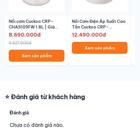
Nồi cơm Cuckoo CRP-
Nồi Cơm Điện Áp Suất Cao
Nồ
CHAS109FW 1.8L | Giá
Tần Cuckoo CRP-
L
8.690.000đ Chính Hãng |
JHPNL1010GPS | Chính
| 
8.690.000đ
12.490.000đ
8
Senbot
Hãng | Senbot
9.327.000đ
11
Xem sản phẩm
Xem sản phẩm
⭐ Đánh giá từ khách hàng
Đánh giá
Chưa có đánh giá nào.