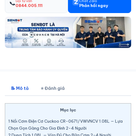
Gọi tư vấn
Chat Zalo
📞
0844.005.111
Phản hồi ngay
📝 Mô tả
⭐ Đánh giá
Mục lục
1
Nồi Cơm Điện Cơ Cuckoo CR-0671/VWVNCV 1.08L — Lựa
Chọn Gọn Gàng Cho Gia Đình 2-4 Người
2
Dung Tích 1.08L — Vừa Đủ Cho Bữa Cơm 2-4 Người