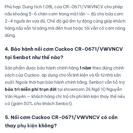
Phù hợp. Dung tích 1.08L của CR-0671/VWVNCV cho phép
nấu khoảng 5-6 chén cơm trong một lần — đủ cho bữa cơm
2-4 người ăn vừa đủ. Chế độ giữ ấm tự động cũng giúp khách
hàng nấu sẵn từ sáng mà đến trưa hoặc tối vẫn có cơm nóng
dùng.
4. Bảo hành nồi cơm Cuckoo CR-0671/VWVNCV
tại Senbot như thế nào?
Sản phẩm được bảo hành chính hãng
1 năm
theo đúng chính
sách của Cuckoo, áp dụng cho lỗi linh kiện và lỗi từ nhà sản
xuất. Ngoài thời hạn bảo hành chính hãng, Senbot vẫn hỗ trợ
bảo trì miễn phí trọn đời
tại showroom 26 Ngõ 10 Nguyễn
Văn Huyên — khách hàng chỉ trả chi phí linh kiện thay thế nếu
có (giảm 50% cho khách Senbot).
5. Nồi cơm Cuckoo CR-0671/VWVNCV có cần
thay
phụ kiện
không?