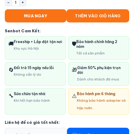
−
+
1
MUA NGAY
THÊM VÀO GIỎ HÀNG
Senbot Cam Kết:
Freeship + Lắp đặt tận nơi
Bảo hành chính hãng 2
🚚
🛡️
năm
Khu vực Hà Nội
Tất cả sản phẩm
Đổi trả 15 ngày nếu lỗi
Giảm 50% phụ kiện trọn
🔄
🎁
đời
Không cần lý do
Dành cho khách đã mua
Sửa chữa tận nhà
Bảo hành pin 6 tháng
🔧
⚠️
Khi hết hạn bảo hành
Không bảo hành adapter và
hộp nước
Liên hệ để có giá tốt nhất: