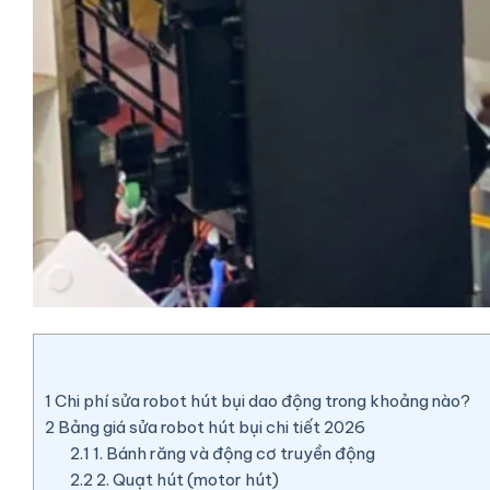
1
Chi phí sửa robot hút bụi dao động trong khoảng nào?
2
Bảng giá sửa robot hút bụi chi tiết 2026
2.1
1. Bánh răng và động cơ truyền động
2.2
2. Quạt hút (motor hút)