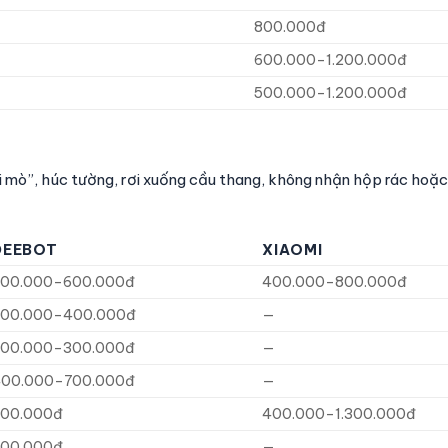
800.000đ
600.000–1.200.000đ
500.000–1.200.000đ
“đi mò”, húc tường, rơi xuống cầu thang, không nhận hộp rác hoặc
DEEBOT
XIAOMI
300.000–600.000đ
400.000–800.000đ
300.000–400.000đ
—
200.000–300.000đ
—
400.000–700.000đ
—
600.000đ
400.000–1.300.000đ
300.000đ
—