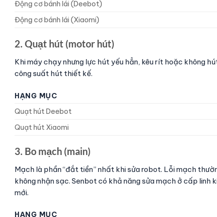
Động cơ bánh lái (Deebot)
Động cơ bánh lái (Xiaomi)
2. Quạt hút (motor hút)
Khi máy chạy nhưng lực hút yếu hẳn, kêu rít hoặc không h
công suất hút thiết kế.
HẠNG MỤC
Quạt hút Deebot
Quạt hút Xiaomi
3. Bo mạch (main)
Mạch là phần “đắt tiền” nhất khi sửa robot. Lỗi mạch thường
không nhận sạc. Senbot có khả năng sửa mạch ở cấp linh ki
mới.
HẠNG MỤC