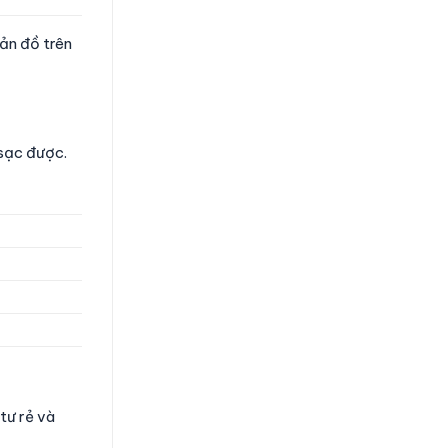
ản đồ trên
 sạc được.
tư rẻ và