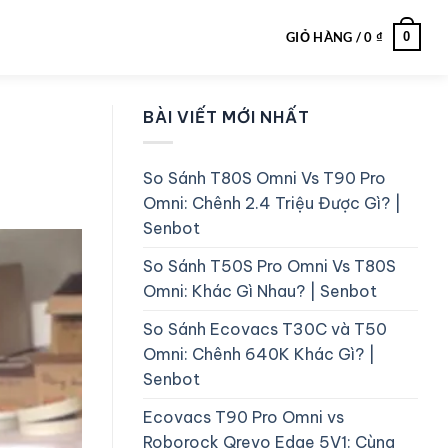
0
GIỎ HÀNG /
0
₫
BÀI VIẾT MỚI NHẤT
So Sánh T80S Omni Vs T90 Pro
Omni: Chênh 2.4 Triệu Được Gì? |
Senbot
So Sánh T50S Pro Omni Vs T80S
Omni: Khác Gì Nhau? | Senbot
So Sánh Ecovacs T30C và T50
Omni: Chênh 640K Khác Gì? |
Senbot
Ecovacs T90 Pro Omni vs
Roborock Qrevo Edge 5V1: Cùng