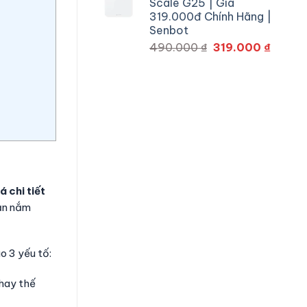
Scale G25 | Giá
469.000 ₫.
là:
319.000đ Chính Hãng |
290.0
Senbot
Giá
Giá
490.000
₫
319.000
₫
gốc
hiện
là:
tại
490.000 ₫.
là:
319.00
á chi tiết
ạn nắm
o 3 yếu tố:
thay thế