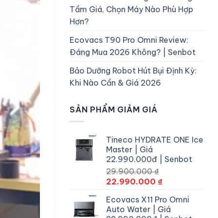
Tầm Giá, Chọn Máy Nào Phù Hợp
Hơn?
Ecovacs T90 Pro Omni Review:
Đáng Mua 2026 Không? | Senbot
Bảo Dưỡng Robot Hút Bụi Định Kỳ:
Khi Nào Cần & Giá 2026
SẢN PHẨM GIẢM GIÁ
Tineco HYDRATE ONE Ice
Master | Giá
22.990.000đ | Senbot
29.900.000
₫
Giá
Giá
22.990.000
₫
gốc
hiện
Ecovacs X11 Pro Omni
là:
tại
Auto Water | Giá
29.900.000 ₫.
là: