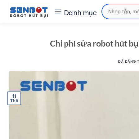
Chuyển
Tìm
đến
kiếm:
nội
dung
Chi phí sửa robot hút bụ
ĐÃ ĐĂNG 
11
Th5