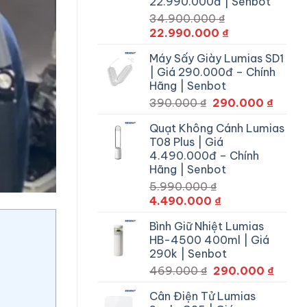
22.990.000đ | Senbot
22.990.000 ₫.
34.900.000
₫
Giá
Giá
22.990.000
₫
gốc
hiện
Máy Sấy Giày Lumias SD1
là:
tại
| Giá 290.000đ – Chính
34.900.000 ₫.
là:
Hãng | Senbot
22.990.000 ₫.
Giá
Giá
390.000
₫
290.000
₫
gốc
hiện
Quạt Không Cánh Lumias
là:
tại
T08 Plus | Giá
390.000 ₫.
là:
4.490.000đ – Chính
290.0
Hãng | Senbot
5.990.000
₫
Giá
Giá
4.490.000
₫
gốc
hiện
Bình Giữ Nhiệt Lumias
là:
tại
HB-4500 400ml | Giá
5.990.000 ₫.
là:
290k | Senbot
4.490.000 ₫.
Giá
Giá
469.000
₫
290.000
₫
gốc
hiện
Cân Điện Tử Lumias
là:
tại