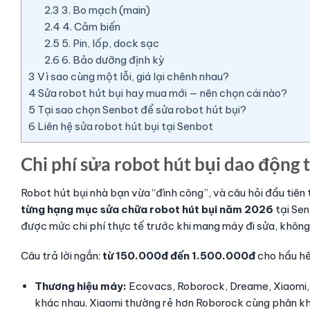
2.3
3. Bo mạch (main)
2.4
4. Cảm biến
2.5
5. Pin, lốp, dock sạc
2.6
6. Bảo dưỡng định kỳ
3
Vì sao cùng một lỗi, giá lại chênh nhau?
4
Sửa robot hút bụi hay mua mới — nên chọn cái nào?
5
Tại sao chọn Senbot để sửa robot hút bụi?
6
Liên hệ sửa robot hút bụi tại Senbot
Chi phí sửa robot hút bụi dao động
Robot hút bụi nhà bạn vừa “đình công”, và câu hỏi đầu tiên 
từng hạng mục sửa chữa robot hút bụi năm 2026
tại Se
được mức chi phí thực tế trước khi mang máy đi sửa, không b
Câu trả lời ngắn:
từ 150.000đ đến 1.500.000đ
cho hầu hết
Thương hiệu máy:
Ecovacs, Roborock, Dreame, Xiaomi, Ti
khác nhau. Xiaomi thường rẻ hơn Roborock cùng phân khú