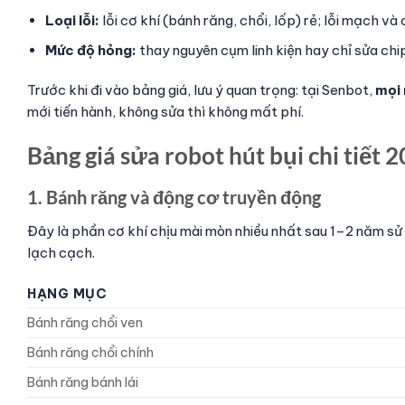
Loại lỗi:
lỗi cơ khí (bánh răng, chổi, lốp) rẻ; lỗi mạch v
Mức độ hỏng:
thay nguyên cụm linh kiện hay chỉ sửa chi
Trước khi đi vào bảng giá, lưu ý quan trọng: tại Senbot,
mọi 
mới tiến hành, không sửa thì không mất phí.
Bảng giá sửa robot hút bụi chi tiết 
1. Bánh răng và động cơ truyền động
Đây là phần cơ khí chịu mài mòn nhiều nhất sau 1–2 năm sử 
lạch cạch.
HẠNG MỤC
Bánh răng chổi ven
Bánh răng chổi chính
Bánh răng bánh lái