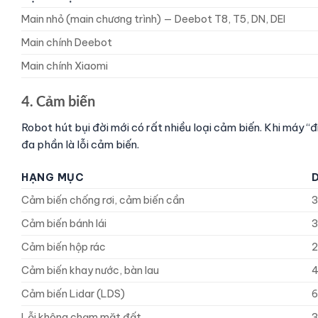
Main nhỏ (main chương trình) — Deebot T8, T5, DN, DEI
Main chính Deebot
Main chính Xiaomi
4. Cảm biến
Robot hút bụi đời mới có rất nhiều loại cảm biến. Khi máy 
đa phần là lỗi cảm biến.
HẠNG MỤC
Cảm biến chống rơi, cảm biến cần
Cảm biến bánh lái
Cảm biến hộp rác
Cảm biến khay nước, bàn lau
Cảm biến Lidar (LDS)
Lỗi không chạm mặt đất