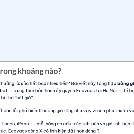
 trong khoảng nào?
thường là: sửa hết bao nhiêu tiền? Bài viết này tổng hợp
bảng gi
nbot — trung tâm bảo hành ủy quyền Ecovacs tại Hà Nội — để b
ị thợ “hét giá”.
 các lỗi phổ biến. Khoảng giá rộng như vậy vì còn phụ thuộc và
neco, iRobot — mỗi hãng có cấu trúc linh kiện và giá linh kiện 
c, Ecovacs dòng X có linh kiện đắt hơn dòng T.