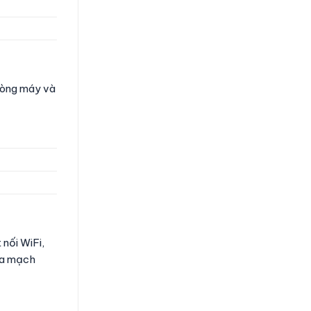
dòng máy và
 nối WiFi,
mua mạch