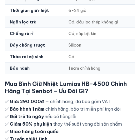
Thời gian giữ nhiệt
6-24 giờ
Ngăn lọc trà
Có, đầu lọc thép không gỉ
Chống rò rỉ
Có, nắp bịt kín
Đáy chống trượt
Silicon
Tháo rời vệ sinh
Có
Bảo hành
1 năm chính hãng
Mua Bình Giữ Nhiệt Lumias HB-4500 Chính
Hãng Tại Senbot – Ưu Đãi Gì?
✅
Giá: 290.000đ
— chính hãng, đã bao gồm VAT
✅
Bảo hành 1 năm
chính hãng, bảo trì miễn phí trọn đời
✅
Đổi trả 15 ngày
nếu có hàng lỗi
✅
Giảm 50% phụ kiện
thay thế suốt vòng đời sản phẩm
✅
Giao hàng toàn quốc
✅
Tư vấn nhiệt tình