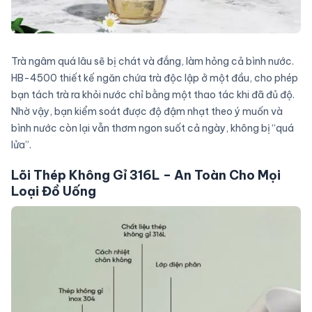
Trà ngâm quá lâu sẽ bị chát và đắng, làm hỏng cả bình nước.
HB-4500 thiết kế ngăn chứa trà độc lập ở một đầu, cho phép
bạn tách trà ra khỏi nước chỉ bằng một thao tác khi đã đủ độ.
Nhờ vậy, bạn kiểm soát được độ đậm nhạt theo ý muốn và
bình nước còn lại vẫn thơm ngon suốt cả ngày, không bị “quá
lửa”.
Lõi Thép Không Gỉ 316L – An Toàn Cho Mọi
Loại Đồ Uống