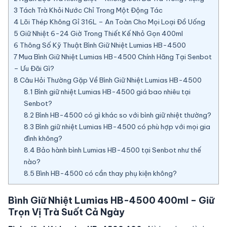
3
Tách Trà Khỏi Nước Chỉ Trong Một Động Tác
4
Lõi Thép Không Gỉ 316L – An Toàn Cho Mọi Loại Đồ Uống
5
Giữ Nhiệt 6-24 Giờ Trong Thiết Kế Nhỏ Gọn 400ml
6
Thông Số Kỹ Thuật Bình Giữ Nhiệt Lumias HB-4500
7
Mua Bình Giữ Nhiệt Lumias HB-4500 Chính Hãng Tại Senbot
– Ưu Đãi Gì?
8
Câu Hỏi Thường Gặp Về Bình Giữ Nhiệt Lumias HB-4500
8.1
Bình giữ nhiệt Lumias HB-4500 giá bao nhiêu tại
Senbot?
8.2
Bình HB-4500 có gì khác so với bình giữ nhiệt thường?
8.3
Bình giữ nhiệt Lumias HB-4500 có phù hợp với mọi gia
đình không?
8.4
Bảo hành bình Lumias HB-4500 tại Senbot như thế
nào?
8.5
Bình HB-4500 có cần thay phụ kiện không?
Bình Giữ Nhiệt Lumias HB-4500 400ml – Giữ
Trọn Vị Trà Suốt Cả Ngày