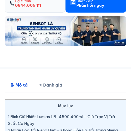
Gọi tư vấn
Chat Zalo
📞
0844.005.111
Phản hồi ngay
📝 Mô tả
⭐ Đánh giá
Mục lục
1
Bình Giữ Nhiệt Lumias HB-4500 400ml – Giữ Trọn Vị Trà
Suốt Cả Ngày
2
Ngăn Lọc Trà Riêng Biệt – Không Còn Bã Trà Trong Miệng