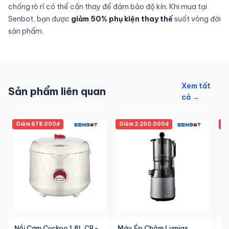
chống rò rỉ có thể cần thay để đảm bảo độ kín. Khi mua tại
Senbot, bạn được
giảm 50% phụ kiện thay thế
suốt vòng đời
sản phẩm.
Xem tất
Sản phẩm liên quan
cả →
Giảm 678.000đ
Giảm 2.200.000đ
Gi
Nồi Cơm Cuckoo 1.8L CR-
Máy Ép Chậm Lumias
Nồ