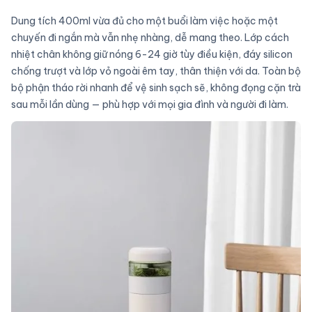
Dung tích 400ml vừa đủ cho một buổi làm việc hoặc một
chuyến đi ngắn mà vẫn nhẹ nhàng, dễ mang theo. Lớp cách
nhiệt chân không giữ nóng 6-24 giờ tùy điều kiện, đáy silicon
chống trượt và lớp vỏ ngoài êm tay, thân thiện với da. Toàn bộ
bộ phận tháo rời nhanh để vệ sinh sạch sẽ, không đọng cặn trà
sau mỗi lần dùng — phù hợp với mọi gia đình và người đi làm.