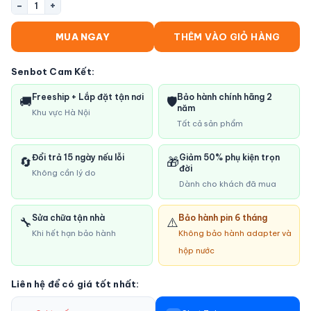
−
+
1
MUA NGAY
THÊM VÀO GIỎ HÀNG
Senbot Cam Kết:
Freeship + Lắp đặt tận nơi
Bảo hành chính hãng 2
🚚
🛡️
năm
Khu vực Hà Nội
Tất cả sản phẩm
Đổi trả 15 ngày nếu lỗi
Giảm 50% phụ kiện trọn
🔄
🎁
đời
Không cần lý do
Dành cho khách đã mua
Sửa chữa tận nhà
Bảo hành pin 6 tháng
🔧
⚠️
Khi hết hạn bảo hành
Không bảo hành adapter và
hộp nước
Liên hệ để có giá tốt nhất: