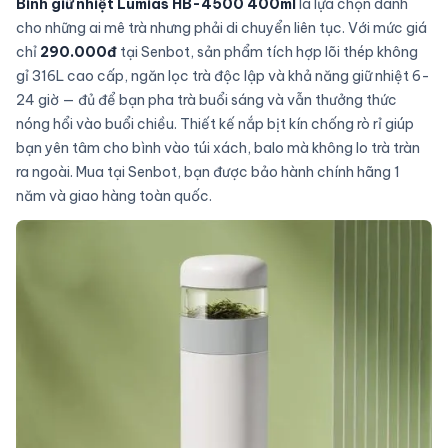
Bình giữ nhiệt Lumias HB-4500 400ml
là lựa chọn dành
cho những ai mê trà nhưng phải di chuyển liên tục. Với mức giá
chỉ
290.000đ
tại Senbot, sản phẩm tích hợp lõi thép không
gỉ 316L cao cấp, ngăn lọc trà độc lập và khả năng giữ nhiệt 6-
24 giờ — đủ để bạn pha trà buổi sáng và vẫn thưởng thức
nóng hổi vào buổi chiều. Thiết kế nắp bịt kín chống rò rỉ giúp
bạn yên tâm cho bình vào túi xách, balo mà không lo trà tràn
ra ngoài. Mua tại Senbot, bạn được bảo hành chính hãng 1
năm và giao hàng toàn quốc.