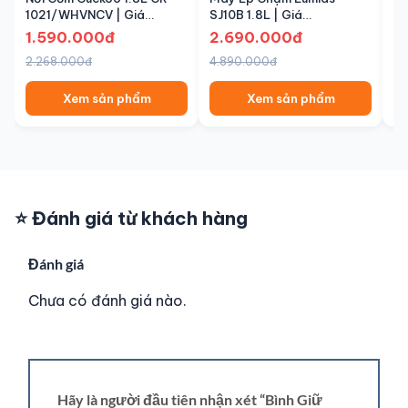
1021/WHVNCV | Giá
SJ10B 1.8L | Giá
CR
1.590.000đ – Senbot
2.690.000đ – Chính Hãng
6.
1.590.000đ
2.690.000đ
6
| Senbot
| 
2.268.000đ
4.890.000đ
9.
Xem sản phẩm
Xem sản phẩm
⭐ Đánh giá từ khách hàng
Đánh giá
Chưa có đánh giá nào.
Hãy là người đầu tiên nhận xét “Bình Giữ