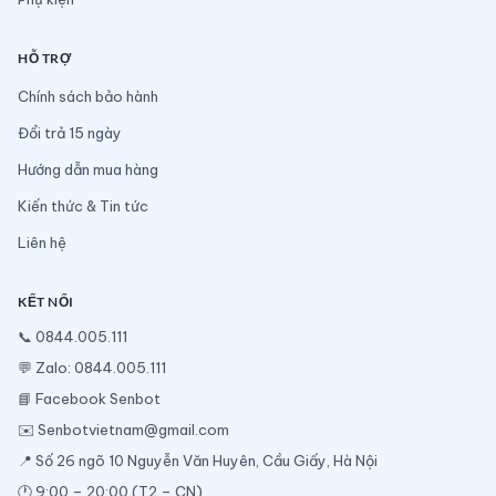
HỖ TRỢ
Chính sách bảo hành
Đổi trả 15 ngày
Hướng dẫn mua hàng
Kiến thức & Tin tức
Liên hệ
KẾT NỐI
📞
0844.005.111
💬
Zalo: 0844.005.111
📘
Facebook Senbot
✉️
Senbotvietnam@gmail.com
📍 Số 26 ngõ 10 Nguyễn Văn Huyên, Cầu Giấy, Hà Nội
🕐 9:00 – 20:00 (T2 – CN)