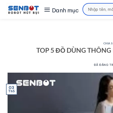
Chuyển
Tìm
đến
kiếm:
nội
dung
CHIA 
TOP 5 ĐỒ DÙNG THÔNG
ĐÃ ĐĂNG T
03
Th5