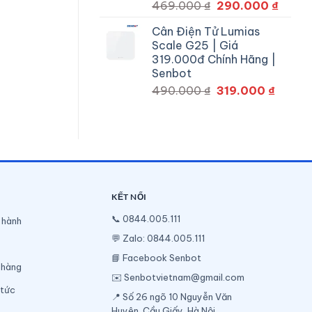
Giá
Giá
469.000
₫
290.000
₫
gốc
hiện
Cân Điện Tử Lumias
là:
tại
Scale G25 | Giá
469.000 ₫.
là:
319.000đ Chính Hãng |
290.0
Senbot
Giá
Giá
490.000
₫
319.000
₫
gốc
hiện
là:
tại
490.000 ₫.
là:
319.00
KẾT NỐI
📞
0844.005.111
 hành
💬
Zalo: 0844.005.111
📘
Facebook Senbot
 hàng
✉️
Senbotvietnam@gmail.com
 tức
📍 Số 26 ngõ 10 Nguyễn Văn
Huyên, Cầu Giấy, Hà Nội