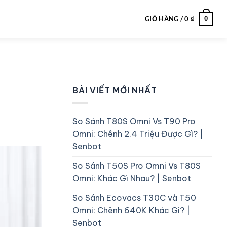
0
GIỎ HÀNG /
0
₫
BÀI VIẾT MỚI NHẤT
So Sánh T80S Omni Vs T90 Pro
Omni: Chênh 2.4 Triệu Được Gì? |
Senbot
So Sánh T50S Pro Omni Vs T80S
Omni: Khác Gì Nhau? | Senbot
So Sánh Ecovacs T30C và T50
Omni: Chênh 640K Khác Gì? |
Senbot