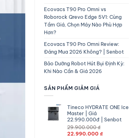
Ecovacs T90 Pro Omni vs
Roborock Qrevo Edge 5V1: Cùng
Tầm Giá, Chọn Máy Nào Phù Hợp
Hơn?
Ecovacs T90 Pro Omni Review:
Đáng Mua 2026 Không? | Senbot
Bảo Dưỡng Robot Hút Bụi Định Kỳ:
Khi Nào Cần & Giá 2026
SẢN PHẨM GIẢM GIÁ
Tineco HYDRATE ONE Ice
Master | Giá
22.990.000đ | Senbot
29.900.000
₫
Giá
Giá
22.990.000
₫