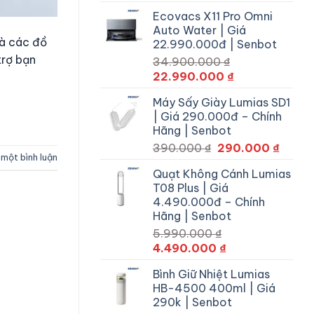
gốc
hiện
Ecovacs X11 Pro Omni
là:
tại
Auto Water | Giá
29.900.000 ₫.
là:
Mà các đồ
22.990.000đ | Senbot
22.990.000 ₫.
trợ bạn
34.900.000
₫
Giá
Giá
22.990.000
₫
gốc
hiện
Máy Sấy Giày Lumias SD1
là:
tại
| Giá 290.000đ – Chính
34.900.000 ₫.
là:
Hãng | Senbot
22.990.000 ₫.
Giá
Giá
390.000
₫
290.000
₫
 một bình luận
gốc
hiện
Quạt Không Cánh Lumias
là:
tại
T08 Plus | Giá
390.000 ₫.
là:
4.490.000đ – Chính
290.0
Hãng | Senbot
5.990.000
₫
Giá
Giá
4.490.000
₫
gốc
hiện
Bình Giữ Nhiệt Lumias
là:
tại
HB-4500 400ml | Giá
5.990.000 ₫.
là:
290k | Senbot
4.490.000 ₫.