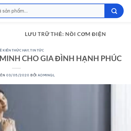
LƯU TRỮ THẺ:
NỒI CƠM ĐIỆN
SẺ KIẾN THỨC HAY
,
TIN TỨC
 MINH CHO GIA ĐÌNH HẠNH PHÚC
RÊN
03/05/2020
BỞI
ADMINQL