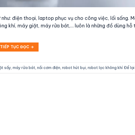
ử như: điện thoại, laptop phục vụ cho công việc, lối sống. 
ng khí, máy giặt, máy rửa bát,… luôn là những đồ dùng hỗ 
TIẾP TỤC ĐỌC
→
ặt sấy
,
máy rửa bát
,
nồi cơm điện
,
robot hút bụi
,
robot lọc không khí
Để lại