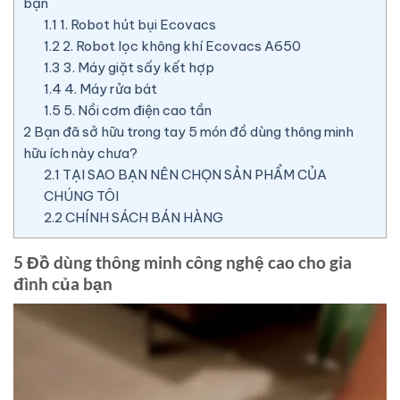
bạn
1.1
1. Robot hút bụi Ecovacs
1.2
2. Robot lọc không khí Ecovacs A650
1.3
3. Máy giặt sấy kết hợp
1.4
4. Máy rửa bát
1.5
5. Nồi cơm điện cao tần
2
Bạn đã sở hữu trong tay 5 món đồ dùng thông minh
hữu ích này chưa?
2.1
TẠI SAO BẠN NÊN CHỌN SẢN PHẨM CỦA
CHÚNG TÔI
2.2
CHÍNH SÁCH BÁN HÀNG
5 Đồ dùng thông minh công nghệ cao cho gia
đình của bạn