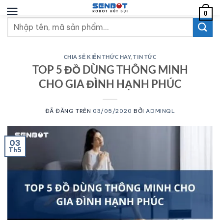
Chuyển
0
đến
Tìm
nội
kiếm:
dung
CHIA SẺ KIẾN THỨC HAY
,
TIN TỨC
TOP 5 ĐỒ DÙNG THÔNG MINH
CHO GIA ĐÌNH HẠNH PHÚC
ĐÃ ĐĂNG TRÊN
03/05/2020
BỞI
ADMINQL
03
Th5