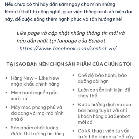
Nếu chưa có thì hãy dần sắm ngay cho mình những
Robot/thiết bị công nghệ, giúp việc thông minh và hiện đại
này, để cuộc sống thêm hạnh phúc và tận hưởng nhé!
Like page và cập nhật những thông tin mới và
hấp dẫn nhất tại fanpage của Senbot
:
https://www.facebook.com/senbot.vn/
TẠI SAO BẠN NÊN CHỌN SẢN PHẨM CỦA CHÚNG TÔI
Chế độ bảo hành, bảo
Hàng New – Like New
dưỡng dài hạn
nhập khẩu chính hãng
Luôn có sẵn linh kiện để
Minh bạch nguồn gốc
thay thế
xuất xứ
Được hưởng dịch vụ sau
Máy móc phong phú và
bán hàng tuyệt vời chỉ
đa dạng với mọi mô hình
khách hàng của Senbot
nhà ở
mới có
Sản phẩm chất lượng
Có kỹ thuật viên tư vấn
được thị trường tin dùng
trực tiếp khi có sự cố xảy