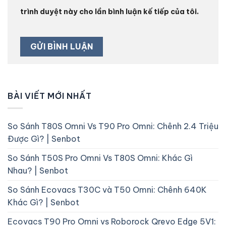
trình duyệt này cho lần bình luận kế tiếp của tôi.
BÀI VIẾT MỚI NHẤT
So Sánh T80S Omni Vs T90 Pro Omni: Chênh 2.4 Triệu
Được Gì? | Senbot
So Sánh T50S Pro Omni Vs T80S Omni: Khác Gì
Nhau? | Senbot
So Sánh Ecovacs T30C và T50 Omni: Chênh 640K
Khác Gì? | Senbot
Ecovacs T90 Pro Omni vs Roborock Qrevo Edge 5V1: