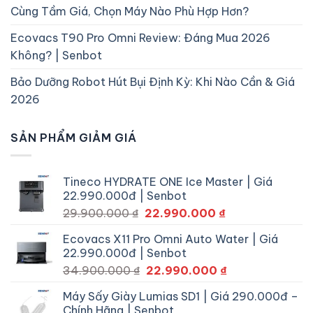
Cùng Tầm Giá, Chọn Máy Nào Phù Hợp Hơn?
Ecovacs T90 Pro Omni Review: Đáng Mua 2026
Không? | Senbot
Bảo Dưỡng Robot Hút Bụi Định Kỳ: Khi Nào Cần & Giá
2026
SẢN PHẨM GIẢM GIÁ
Tineco HYDRATE ONE Ice Master | Giá
22.990.000đ | Senbot
Giá
Giá
29.900.000
₫
22.990.000
₫
gốc
hiện
Ecovacs X11 Pro Omni Auto Water | Giá
là:
tại
22.990.000đ | Senbot
29.900.000 ₫.
là:
Giá
Giá
34.900.000
₫
22.990.000
₫
22.990.000 ₫.
gốc
hiện
Máy Sấy Giày Lumias SD1 | Giá 290.000đ –
là:
tại
Chính Hãng | Senbot