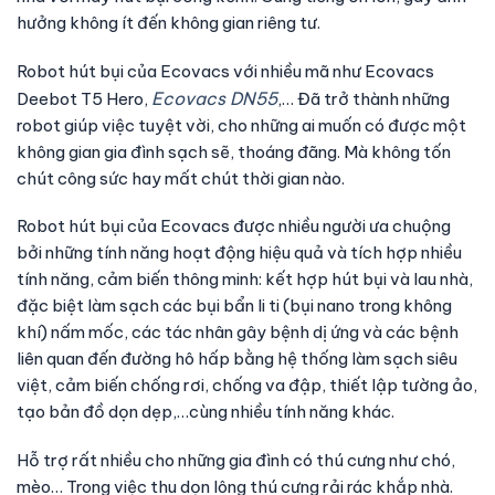
hưởng không ít đến không gian riêng tư.
Robot hút bụi của Ecovacs với nhiều mã như Ecovacs
Ecovacs DN55
Deebot T5 Hero,
,… Đã trở thành những
robot giúp việc tuyệt vời, cho những ai muốn có được một
không gian gia đình sạch sẽ, thoáng đãng. Mà không tốn
chút công sức hay mất chút thời gian nào.
Robot hút bụi của Ecovacs được nhiều người ưa chuộng
bởi những tính năng hoạt động hiệu quả và tích hợp nhiều
tính năng, cảm biến thông minh: kết hợp hút bụi và lau nhà,
đặc biệt làm sạch các bụi bẩn li ti (bụi nano trong không
khí) nấm mốc, các tác nhân gây bệnh dị ứng và các bệnh
liên quan đến đường hô hấp bằng hệ thống làm sạch siêu
việt, cảm biến chống rơi, chống va đập, thiết lập tường ảo,
tạo bản đồ dọn dẹp,…cùng nhiều tính năng khác.
Hỗ trợ rất nhiều cho những gia đình có thú cưng như chó,
mèo… Trong việc thu dọn lông thú cưng rải rác khắp nhà.