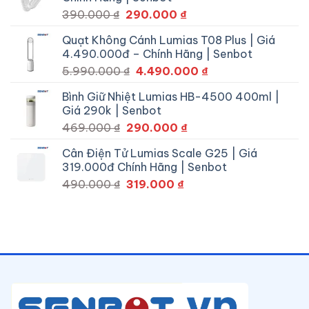
34.900.000 ₫.
là:
Giá
Giá
390.000
₫
290.000
₫
22.990.000 ₫.
gốc
hiện
Quạt Không Cánh Lumias T08 Plus | Giá
là:
tại
4.490.000đ – Chính Hãng | Senbot
390.000 ₫.
là:
Giá
Giá
5.990.000
₫
4.490.000
₫
290.000 ₫.
gốc
hiện
Bình Giữ Nhiệt Lumias HB-4500 400ml |
là:
tại
Giá 290k | Senbot
5.990.000 ₫.
là:
Giá
Giá
469.000
₫
290.000
₫
4.490.000 ₫.
gốc
hiện
Cân Điện Tử Lumias Scale G25 | Giá
là:
tại
319.000đ Chính Hãng | Senbot
469.000 ₫.
là:
Giá
Giá
490.000
₫
319.000
₫
290.000 ₫.
gốc
hiện
là:
tại
490.000 ₫.
là:
319.000 ₫.