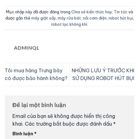
Mục nhập này đã được đăng trong
Chia sẻ kiến thức hay
,
Tin tức
và
được gắn thẻ
máy giặt sấy
,
máy rửa bát
,
nồi cơm điện
,
robot hút bụi
,
robot lọc không khí
.
ADMINQL
Tôi mua hàng Trưng bày
NHỮNG LƯU Ý TRƯỚC KHI
có được bảo hành không?
SỬ DỤNG ROBOT HÚT BỤI
Để lại một bình luận
Email của bạn sẽ không được hiển thị công
khai.
Các trường bắt buộc được đánh dấu
*
Bình luận
*