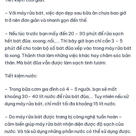
– Với máy rửa bát, việc dọn dẹp sau bữa ăn chưa bao giờ
trở nên đơn giản và nhanh gọn đến thế.
– Nếu lúc trước bạn mấy đến 20 – 30 phút để rửa sạch
hết bát đũa, xoong, nồi,…. Thì bây giờ bạn chỉ cần 3 – 5
phút để cho toàn bộ số bát đũa xếp vào trong máy rửa bát
là xong. Thảnh thơi làm những việc khác hay chăm sóc bản
thân. Mà bát đũa vẫn được làm sạch tinh tươm.
Tiết kiệm nước:
– Trong bữa cơm gia đình có 4 – 5 người, bạn sẽ mất
khoảng 30- 40 lít nước để rửa bát đũa,… Tuy nhiên nếu sử
dụng máy rửa bát, chỉ mất tối đa khoảng 15 lít nước.
– Do máy rửa bát được trang bị công nghệ tuần hoàn –
cảm biến giúp máy rửa bát nhận diện được độ sạch của
nước. Và tái sử dụng những phần nước có thể sử dụng được.